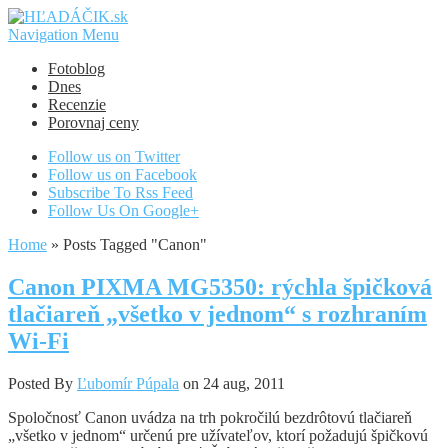
Navigation Menu
Fotoblog
Dnes
Recenzie
Porovnaj ceny
Follow us on Twitter
Follow us on Facebook
Subscribe To Rss Feed
Follow Us On Google+
Home
»
Posts Tagged
"
Canon"
Canon PIXMA MG5350: rýchla špičková
tlačiareň „všetko v jednom“ s rozhraním
Wi-Fi
Posted By
Ľubomír Púpala
on 24 aug, 2011
Spoločnosť Canon uvádza na trh pokročilú bezdrôtovú tlačiareň
„všetko v jednom“ určenú pre užívateľov, ktorí požadujú špičkovú