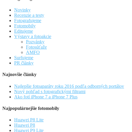
Novinky
Recenzie a testy
Fotografujeme
Fotomobily
Editujeme
Výstavy a fotoakcie
Pozvánky
Fotosúťaže
AMFO
Surfujeme
PR články
Najnovšie články
Najlepšie fotoaparáty roku 2016 podľa odborných portálov
Nový pohľad s fotografickými filtrami
Ako fotí iPhone 7 a iPhone 7 Plus
Najpopulárnejšie fotomobily
Huawei P8 Lite
Huawei P8
Huawei P9 Lite