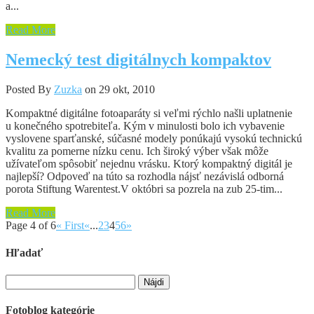
a...
Read More
Nemecký test digitálnych kompaktov
Posted By
Zuzka
on 29 okt, 2010
Kompaktné digitálne fotoaparáty si veľmi rýchlo našli uplatnenie
u konečného spotrebiteľa. Kým v minulosti bolo ich vybavenie
vyslovene sparťanské, súčasné modely ponúkajú vysokú technickú
kvalitu za pomerne nízku cenu. Ich široký výber však môže
užívateľom spôsobiť nejednu vrásku. Ktorý kompaktný digitál je
najlepší? Odpoveď na túto sa rozhodla nájsť nezávislá odborná
porota Stiftung Warentest.V októbri sa pozrela na zub 25-tim...
Read More
Page 4 of 6
« First
«
...
2
3
4
5
6
»
Hľadať
Hľadať:
Fotoblog kategórie