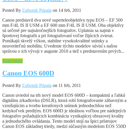
Posted By
Ľubomír Púpala
on 14 feb, 2011
Canon predstavil dva nové superteleobjektívy typu EOS – EF 500
mm F/4L IS II USM a EF 600 mm F/4L IS II USM. Oba objektívy
sú určené pre najnáročnejších fotografov. Uplatnia sa najmä v
športovej fotografii a pri fotografovaní voľne žijúcich zvierat.
Ponúkajú skvelý výkon, stabilne vysokokvalitné snímky a
neuveriteľnú mobilitu. Uvedenie týchto modelov súvisí s našou
správou o ich vývoji v auguste 2010 a tiež s predstavením prvých...
Read More
Canon EOS 600D
Posted By
Ľubomír Púpala
on 11 feb, 2011
Canon uviedol na trh nový model EOS 600D – kompaktnú a ľahkú
digitálnu zrkadlovku (DSLR), ktorá robí fotografovanie zábavným a
vzrušujúcim a tvorbu kreatívnych snímok jednoduchšou než
kedykoľvek predtým. EOS 600D je ideálnou voľbou pre nádejných
fotografov požadujúcich kombináciu vynikajúcej obrazovej kvality
a jednoduchého ovládania. Tento model stojí na špici prístrojov
Canon EOS základnej triedy, medzi súčasným modelom EOS 550D