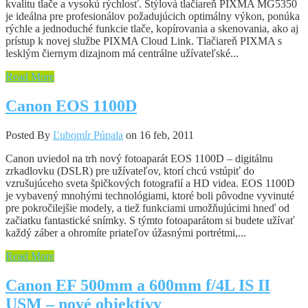
kvalitu tlače a vysokú rýchlosť. Štýlová tlačiareň PIXMA MG5350
je ideálna pre profesionálov požadujúcich optimálny výkon, ponúka
rýchle a jednoduché funkcie tlače, kopírovania a skenovania, ako aj
prístup k novej službe PIXMA Cloud Link. Tlačiareň PIXMA s
lesklým čiernym dizajnom má centrálne užívateľské...
Read More
Canon EOS 1100D
Posted By
Ľubomír Púpala
on 16 feb, 2011
Canon uviedol na trh nový fotoaparát EOS 1100D – digitálnu
zrkadlovku (DSLR) pre užívateľov, ktorí chcú vstúpiť do
vzrušujúceho sveta špičkových fotografií a HD videa. EOS 1100D
je vybavený mnohými technológiami, ktoré boli pôvodne vyvinuté
pre pokročilejšie modely, a tiež funkciami umožňujúcimi hneď od
začiatku fantastické snímky. S týmto fotoaparátom si budete užívať
každý záber a ohromíte priateľov úžasnými portrétmi,...
Read More
Canon EF 500mm a 600mm f/4L IS II
USM – nové objektívy