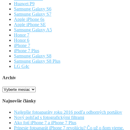
Huawei P9
Samsung Galaxy S6
Samsung Galaxy S7
Apple iPhone 6s
Apple iPhone SE
Samsung Galaxy A5
Honor 7
Honor 6
iPhone 7
iPhone 7 Plus
Samsung Galaxy S8
Samsung Galaxy S8 Plus
LG G4c
Archív
Archív
Najnovšie články
Najlepšie fotoaparáty roku 2016 podľa odborných portálov
Nový pohľad s fotografickými filtrami
Ako fotí iPhone 7 a iPhone 7 Plus
Prinesie fotoaparát iPhone 7 revolúciu? Čo už o ňom vieme.