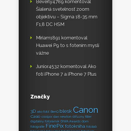
Beverly4789
komentoval
Šialená svetelnosť zoom
objektívu – Sigma 18-35 mm
F1,8 DC HSM
Miriam1891
komentoval
Huawei P9 to s fotením myslí
vážne
Junior4532
komentoval
Ako
fotí iPhone 7 a iPhone 7 Plus
Značky
Canon
blesk
3D
ako fotiť
BenQ
Casio
coolpix
dan newton
difúzny filter
digitálny fotorámik
DIWA Awards
dom
FinePix
fotokniha
fotografie
fotolab