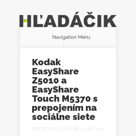
Navigation Menu
Kodak
EasyShare
Z5010 a
EasyShare
Touch M5370 s
prepojením na
sociálne siete
POSTED BY
ZUZKA
ON 21 SEP, 2011