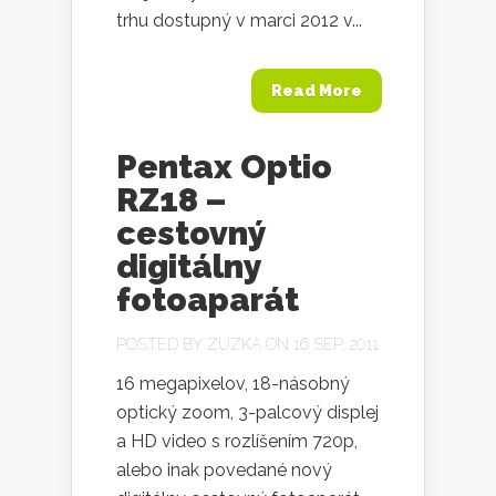
trhu dostupný v marci 2012 v...
Read More
Pentax Optio
RZ18 –
cestovný
digitálny
fotoaparát
POSTED BY
ZUZKA
ON 16 SEP, 2011
16 megapixelov, 18-násobný
optický zoom, 3-palcový displej
a HD video s rozlíšením 720p,
alebo inak povedané nový