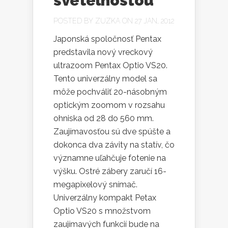
svetelnosťou
POSTED BY
ZUZKA
ON 27 JAN, 2012
Japonská spoločnosť Pentax
predstavila nový vreckový
ultrazoom Pentax Optio VS20.
Tento univerzálny model sa
môže pochváliť 20-násobným
optickým zoomom v rozsahu
ohniska od 28 do 560 mm.
Zaujímavosťou sú dve spúšte a
dokonca dva závity na statív, čo
významne uľahčuje fotenie na
výšku. Ostré zábery zaručí 16-
megapixelový snímač.
Univerzálny kompakt Petax
Optio VS20 s množstvom
zaujímavých funkcií bude na