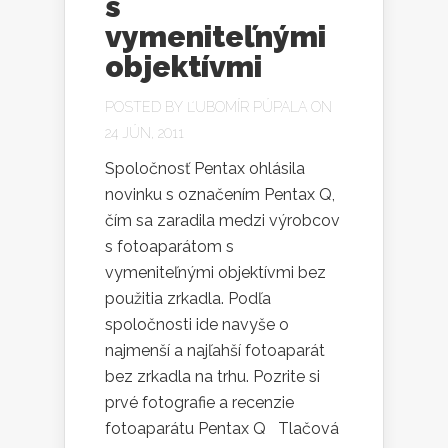
s
vymeniteľnými
objektívmi
POSTED BY
ĽUBOMÍR PÚPALA
ON
24 JÚN, 2011
Spoločnosť Pentax ohlásila
novinku s označením Pentax Q,
čím sa zaradila medzi výrobcov
s fotoaparátom s
vymeniteľnými objektívmi bez
použitia zrkadla. Podľa
spoločnosti ide navyše o
najmenší a najľahší fotoaparát
bez zrkadla na trhu. Pozrite si
prvé fotografie a recenzie
fotoaparátu Pentax Q Tlačová