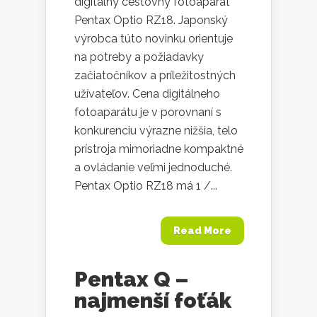
digitálny cestovný fotoaparát
Pentax Optio RZ18. Japonský
výrobca túto novinku orientuje
na potreby a požiadavky
začiatočníkov a príležitostných
užívateľov. Cena digitálneho
fotoaparátu je v porovnaní s
konkurenciu výrazne nižšia, telo
prístroja mimoriadne kompaktné
a ovládanie veľmi jednoduché.
Pentax Optio RZ18 má 1 /...
Read More
Pentax Q –
najmenší foťák