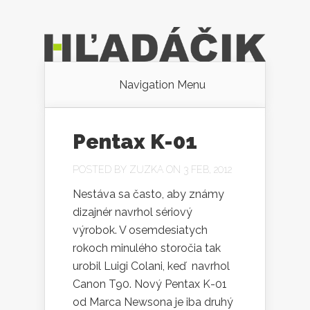
Navigation Menu
Pentax K-01
POSTED BY
ZUZKA
ON 3 FEB, 2012
Nestáva sa často, aby známy
dizajnér navrhol sériový
výrobok. V osemdesiatych
rokoch minulého storočia tak
urobil Luigi Colani, keď navrhol
Canon T90. Nový Pentax K-01
od Marca Newsona je iba druhý