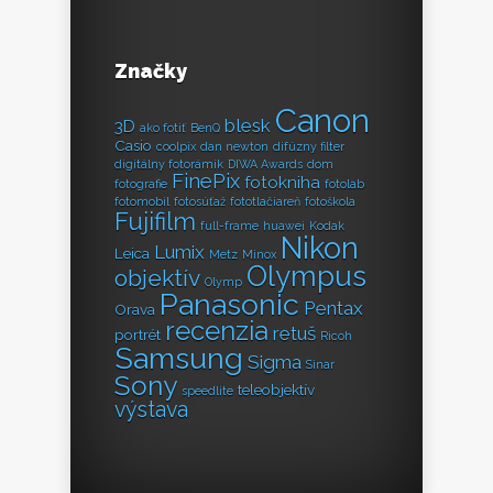
Značky
Canon
blesk
3D
ako fotiť
BenQ
Casio
coolpix
dan newton
difúzny filter
digitálny fotorámik
DIWA Awards
dom
FinePix
fotokniha
fotografie
fotolab
fotomobil
fotosúťaž
fototlačiareň
fotoškola
Fujifilm
full-frame
huawei
Kodak
Nikon
Lumix
Leica
Metz
Minox
Olympus
objektív
Olymp
Panasonic
Pentax
Orava
recenzia
retuš
portrét
Ricoh
Samsung
Sigma
Sinar
Sony
teleobjektív
speedlite
výstava