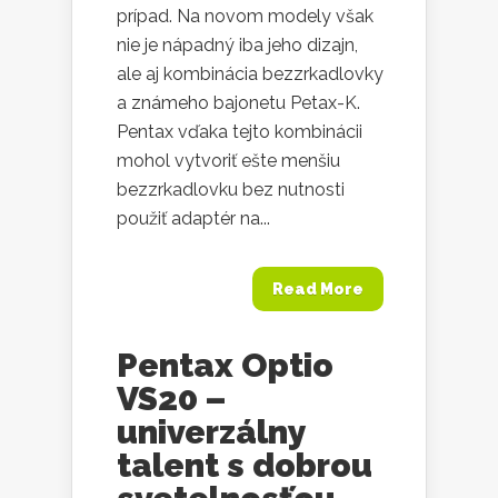
prípad. Na novom modely však
nie je nápadný iba jeho dizajn,
ale aj kombinácia bezzrkadlovky
a známeho bajonetu Petax-K.
Pentax vďaka tejto kombinácii
mohol vytvoriť ešte menšiu
bezzrkadlovku bez nutnosti
použiť adaptér na...
Read More
Pentax Optio
VS20 –
univerzálny
talent s dobrou