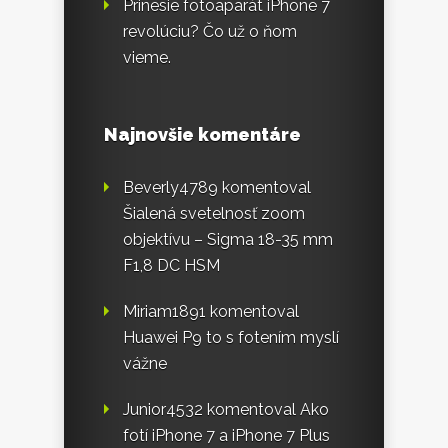
Prinesie fotoaparát iPhone 7
revolúciu? Čo už o ňom
vieme.
Najnovšie komentáre
Beverly4789
komentoval
Šialená svetelnosť zoom
objektívu – Sigma 18-35 mm
F1,8 DC HSM
Miriam1891
komentoval
Huawei P9 to s fotením myslí
vážne
Junior4532
komentoval
Ako
fotí iPhone 7 a iPhone 7 Plus