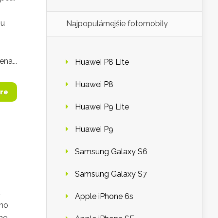
zu
Najpopulárnejšie fotomobily
na...
Huawei P8 Lite
Huawei P8
re
Huawei P9 Lite
Huawei P9
Samsung Galaxy S6
Samsung Galaxy S7
u
Apple iPhone 6s
vno
ne