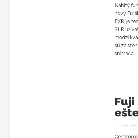
Nabitý fun
nový Fujif
EXR, je te
SLR užíva
medzi kva
sú zaiste
snímača...
Fuji
ešte
POSTED B
Cenami ov