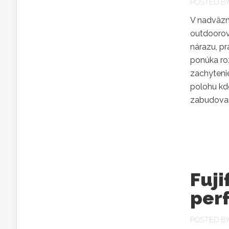
POSTED B
V nadväzno
outdoorov
nárazu, p
ponúka roz
zachyteni
polohu kde
zabudovan
Fuji
per
POSTED B