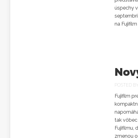
úspechy v
septembri.
na Fujifil
Nový
POSTED B
Fujifilm p
kompaktný
napomáha 
tak vôbec
Fujifilmu,
zmenou op