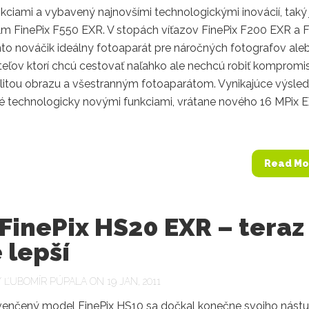
kciami a vybavený najnovšími technologickými inovácií, taký 
ilm FinePix F550 EXR. V stopách víťazov FinePix F200 EXR a 
nto nováčik ideálny fotoaparát pre náročných fotografov ale
teľov ktorí chcú cestovať naľahko ale nechcú robiť kompromi
litou obrazu a všestranným fotoaparátom. Vynikajúce výsle
né technologicky novými funkciami, vrátane nového 16 MPix 
Read Mo
 FinePix HS20 EXR – teraz
 lepší
Y
ĽUBOMÍR PÚPALA
ON 19 JAN, 2011
enčený model FinePix HS10 sa dočkal konečne svojho nástu