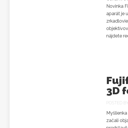
Novinka Fi
aparát je 
zrkadlovie
objektívo
nájdete re
Fuji
3D 
POSTED B
Myšlienka 
začali obj
predstavil