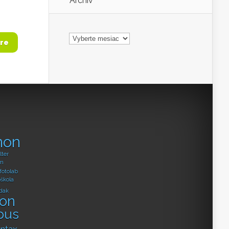
Archív
Archív
re
non
lter
m
fotolab
oškola
dak
kon
pus