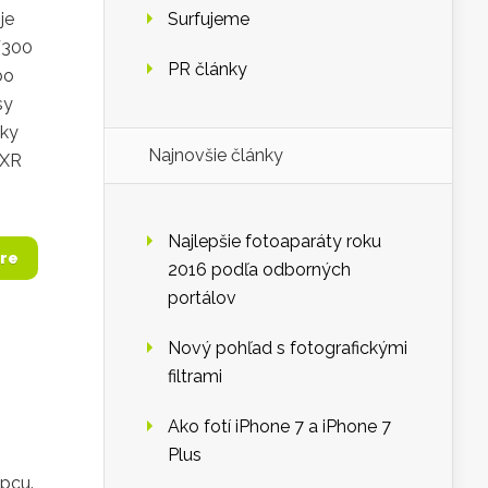
je
Surfujeme
F300
PR články
bo
sy
dky
Najnovšie články
EXR
Najlepšie fotoaparáty roku
re
2016 podľa odborných
portálov
Nový pohľad s fotografickými
filtrami
Ako fotí iPhone 7 a iPhone 7
Plus
pcu.