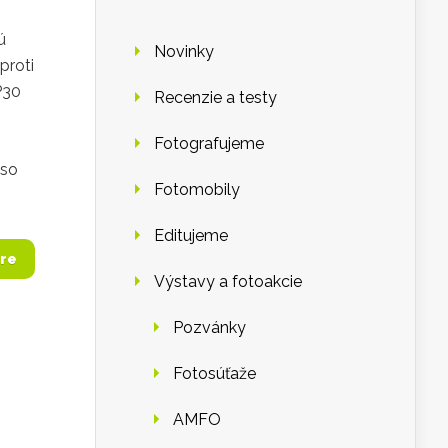
ú
Novinky
proti
P30
Recenzie a testy
Fotografujeme
 so
Fotomobily
Editujeme
re
Výstavy a fotoakcie
Pozvánky
Fotosúťaže
AMFO