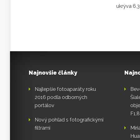
ukrýva 6,3 
Najnovšie články
Najn
Najlepšie fotoaparáty roku
Bev
2016 podľa odborných
Šia
portálov
obj
F1,
Nový pohľad s fotografickými
filtrami
Mir
Huaw