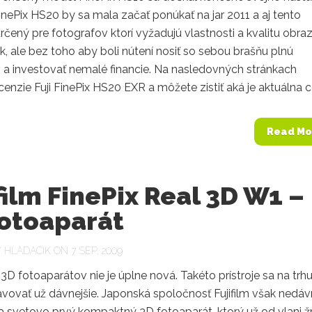
nePix HS20 by sa mala začať ponúkať na jar 2011 a aj tento
určený pre fotografov ktorí vyžadujú vlastnosti a kvalitu obra
k, ale bez toho aby boli nútení nosiť so sebou brašňu plnú
v a investovať nemalé financie. Na nasledovných stránkach
cenzie Fuji FinePix HS20 EXR a môžete zistiť aká je aktuálna ce
Read Mo
film FinePix Real 3D W1 –
fotoaparát
Y
HLADACIK
ON 7 SEP, 2009
3D fotoaparátov nie je úplne nová. Takéto prístroje sa na trh
avovať už dávnejšie. Japonská spoločnosť Fujifilm však nedá
a svetovo prvý kompaktný 3D fotoaparát, ktorý už od vlani ž