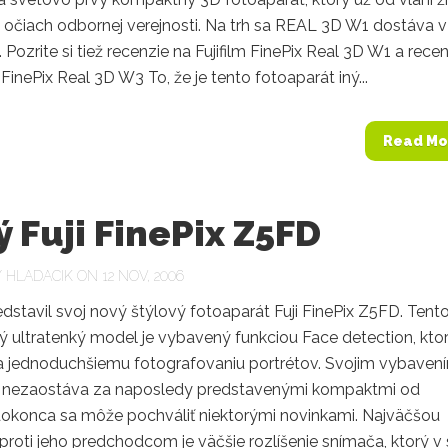
 očiach odbornej verejnosti. Na trh sa REAL 3D W1 dostáva v
 Pozrite si tiež recenzie na Fujifilm FinePix Real 3D W1 a rece
m FinePix Real 3D W3 To, že je tento fotoaparát iný...
Read Mo
 Fuji FinePix Z5FD
Y
HLADACIK
ON 12 NOV, 2006
redstavil svoj nový štýlový fotoaparát Fuji FinePix Z5FD. Tent
 ultratenký model je vybavený funkciou Face detection, kto
jednoduchšiemu fotografovaniu portrétov. Svojim vybaven
 nezaostáva za naposledy predstavenými kompaktmi od
 dokonca sa môže pochváliť niektorými novinkami. Najväčšou
roti jeho predchodcom je väčšie rozlíšenie snímača, ktorý v