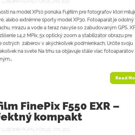
Y
ĽUBOMÍR PÚPALA
ON 21 JAN, 2011
sti na model XP10 ponúka Fujifilm pre fotografov ktorí miluj
é, alebo extrémne športy model XP30. Fotoaparát je odolný 
rachu, mrazu a vode a teraz navyše so zabudovaným GPS. X
líšenie 14,2 MPix, 5x optický zoom a stabilizátor obrazu pre
e ostrých záberov v akýchkoľvek podmienkach. Určite svoju
koľvek na svete Na trhu sa objavuje stále viac fotoaparátov
ým...
Read Mo
film FinePix F550 EXR –
fektný kompakt
Y
ĽUBOMÍR PÚPALA
ON 20 JAN, 2011