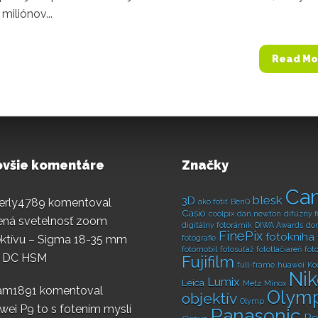
miliónov...
Read Mo
ovšie komentáre
Značky
Ca
blesk
3D
erly4789
komentoval
ako fotiť
BenQ
Casio
coolpix
dan newton
difúzny fi
lená svetelnosť zoom
digitálny fotorámik
DIWA Awards
do
FinePix
fotokniha
ektívu – Sigma 18-35 mm
fotografie
fotomobil
fotosúťaž
fototlačiareň
fot
8 DC HSM
Fujifilm
full-frame
huawei
Ko
Ni
Lumix
Leica
Metz
Minox
iam1891
komentoval
Olym
objektív
Olymp
ei P9 to s fotením myslí
Panasonic