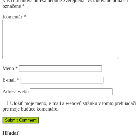
Vaša e-mailová adresa nebude zverejnená.
Vyžadované polia sú
označené
*
Komentár
*
Meno
*
E-mail
*
Adresa webu
Uložiť moje meno, e-mail a webovú stránku v tomto prehliadači
pre moje budúce komentáre.
Hľadať