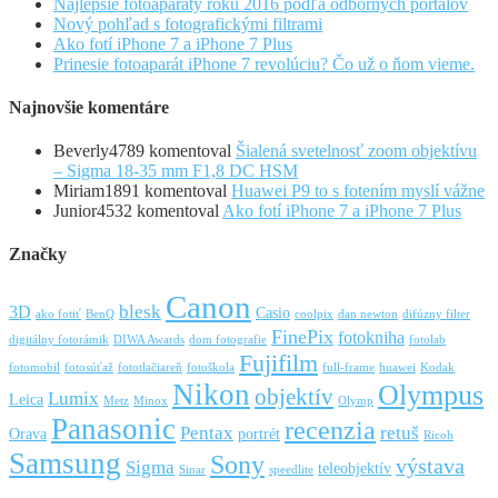
Najlepšie fotoaparáty roku 2016 podľa odborných portálov
Nový pohľad s fotografickými filtrami
Ako fotí iPhone 7 a iPhone 7 Plus
Prinesie fotoaparát iPhone 7 revolúciu? Čo už o ňom vieme.
Najnovšie komentáre
Beverly4789
komentoval
Šialená svetelnosť zoom objektívu
– Sigma 18-35 mm F1,8 DC HSM
Miriam1891
komentoval
Huawei P9 to s fotením myslí vážne
Junior4532
komentoval
Ako fotí iPhone 7 a iPhone 7 Plus
Značky
Canon
blesk
3D
Casio
ako fotiť
BenQ
coolpix
dan newton
difúzny filter
FinePix
fotokniha
digitálny fotorámik
DIWA Awards
dom fotografie
fotolab
Fujifilm
fotomobil
fotosúťaž
fototlačiareň
fotoškola
full-frame
huawei
Kodak
Nikon
Olympus
objektív
Lumix
Leica
Metz
Minox
Olymp
Panasonic
recenzia
Pentax
retuš
Orava
portrét
Ricoh
Samsung
Sony
výstava
Sigma
teleobjektív
Sinar
speedlite