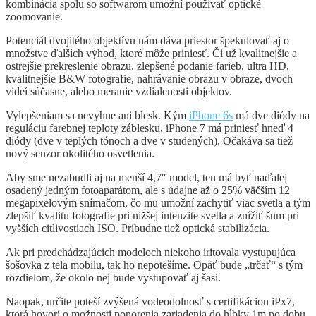
kombinácia spolu so softwarom umožní používať optické
zoomovanie.
Potenciál dvojitého objektívu nám dáva priestor špekulovať aj o
množstve ďalších výhod, ktoré môže priniesť. Či už kvalitnejšie a
ostrejšie prekreslenie obrazu, zlepšené podanie farieb, ultra HD,
kvalitnejšie B&W fotografie, nahrávanie obrazu v obraze, dvoch
videí súčasne, alebo meranie vzdialenosti objektov.
Vylepšeniam sa nevyhne ani blesk. Kým
iPhone 6s
má dve diódy na
reguláciu farebnej teploty záblesku, iPhone 7 má priniesť hneď 4
diódy (dve v teplých tónoch a dve v studených). Očakáva sa tiež
nový senzor okolitého osvetlenia.
Aby sme nezabudli aj na menší 4,7″ model, ten má byť naďalej
osadený jedným fotoaparátom, ale s údajne až o 25% väčším 12
megapixelovým snímačom, čo mu umožní zachytiť viac svetla a tým
zlepšiť kvalitu fotografie pri nižšej intenzite svetla a znížiť šum pri
vyšších citlivostiach ISO. Pribudne tiež optická stabilizácia.
Ak pri predchádzajúcich modeloch niekoho iritovala vystupujúca
šošovka z tela mobilu, tak ho nepotešíme. Opäť bude „trčať“ s tým
rozdielom, že okolo nej bude vystupovať aj šasi.
Naopak, určite poteší zvýšená vodeodolnosť s certifikáciou iPx7,
ktorá hovorí o možnosti ponorenia zariadenia do hĺbky 1m po dobu