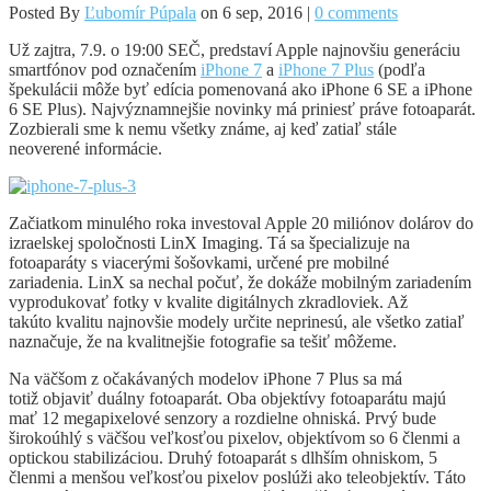
Posted By
Ľubomír Púpala
on 6 sep, 2016 |
0 comments
Už zajtra, 7.9. o 19:00 SEČ, predstaví Apple najnovšiu generáciu
smartfónov pod označením
iPhone 7
a
iPhone 7 Plus
(podľa
špekulácii môže byť edícia pomenovaná ako iPhone 6 SE a iPhone
6 SE Plus). Najvýznamnejšie novinky má priniesť práve fotoaparát.
Zozbierali sme k nemu všetky známe, aj keď zatiaľ stále
neoverené informácie.
Začiatkom minulého roka investoval Apple 20 miliónov dolárov do
izraelskej spoločnosti LinX Imaging. Tá sa špecializuje na
fotoaparáty s viacerými šošovkami, určené pre mobilné
zariadenia. LinX sa nechal počuť, že dokáže mobilným zariadením
vyprodukovať fotky v kvalite digitálnych zkradloviek. Až
takúto kvalitu najnovšie modely určite neprinesú, ale všetko zatiaľ
naznačuje, že na kvalitnejšie fotografie sa tešiť môžeme.
Na väčšom z očakávaných modelov iPhone 7 Plus sa má
totiž objaviť duálny fotoaparát. Oba objektívy fotoaparátu majú
mať 12 megapixelové senzory a rozdielne ohniská. Prvý bude
širokoúhlý s väčšou veľkosťou pixelov, objektívom so 6 členmi a
optickou stabilizáciou. Druhý fotoaparát s dlhším ohniskom, 5
členmi a menšou veľkosťou pixelov poslúži ako teleobjektív. Táto