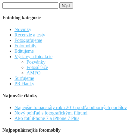
Hľadať:
Fotoblog kategórie
Novinky
Recenzie a testy
Fotografujeme
Fotomobily
Editujeme
Výstavy a fotoakcie
Pozvánky
Fotosúťaže
AMFO
Surfujeme
PR články
Najnovšie články
Najlepšie fotoaparáty roku 2016 podľa odborných portálov
Nový pohľad s fotografickými filtrami
Ako fotí iPhone 7 a iPhone 7 Plus
Najpopulárnejšie fotomobily