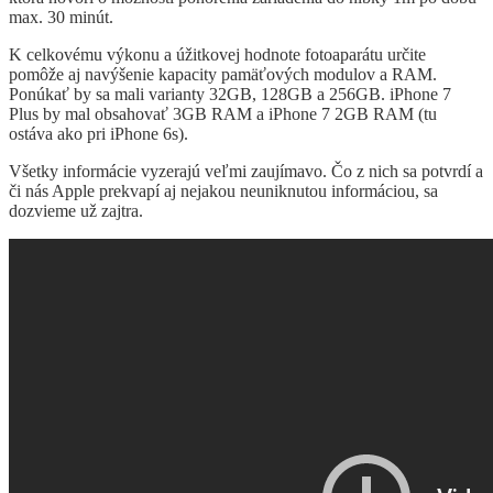
max. 30 minút.
K celkovému výkonu a úžitkovej hodnote fotoaparátu určite
pomôže aj navýšenie kapacity pamäťových modulov a RAM.
Ponúkať by sa mali varianty 32GB, 128GB a 256GB. iPhone 7
Plus by mal obsahovať 3GB RAM a iPhone 7 2GB RAM (tu
ostáva ako pri iPhone 6s).
Všetky informácie vyzerajú veľmi zaujímavo. Čo z nich sa potvrdí a
či nás Apple prekvapí aj nejakou neuniknutou informáciou, sa
dozvieme už zajtra.