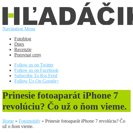
Navigation Menu
Fotoblog
Dnes
Recenzie
Porovnaj ceny
Follow us on Twitter
Follow us on Facebook
Subscribe To Rss Feed
Follow Us On Google+
Prinesie fotoaparát iPhone 7
revolúciu? Čo už o ňom vieme.
Home
»
Fotomobily
»
Prinesie fotoaparát iPhone 7 revolúciu? Čo
už o ňom vieme.