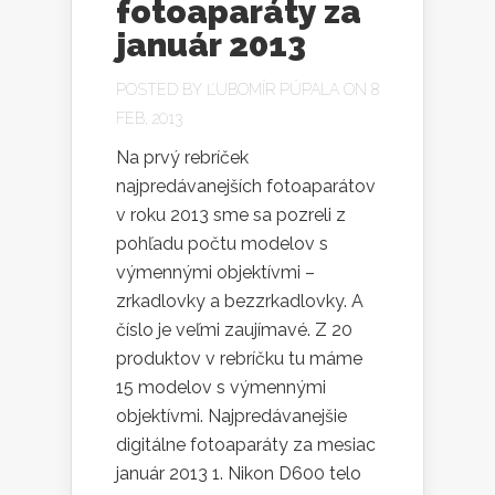
fotoaparáty za
január 2013
POSTED BY
ĽUBOMÍR PÚPALA
ON 8
FEB, 2013
Na prvý rebríček
najpredávanejších fotoaparátov
v roku 2013 sme sa pozreli z
pohľadu počtu modelov s
výmennými objektívmi –
zrkadlovky a bezzrkadlovky. A
číslo je veľmi zaujímavé. Z 20
produktov v rebríčku tu máme
15 modelov s výmennými
objektívmi. Najpredávanejšie
digitálne fotoaparáty za mesiac
január 2013 1. Nikon D600 telo