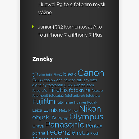
Huawei P9 to s fotením myslí
vážne
Junior4532
komentoval
Ako
fotí iPhone 7 a iPhone 7 Plus
Značky
Canon
blesk
3D
ako fotiť
BenQ
Casio
coolpix
dan newton
difúzny filter
digitálny fotorámik
DIWA Awards
dom
FinePix
fotokniha
fotografie
fotolab
fotomobil
fotosúťaž
fototlačiareň
fotoškola
Fujifilm
full-frame
huawei
Kodak
Nikon
Lumix
Leica
Metz
Minox
Olympus
objektív
Olymp
Panasonic
Pentax
Orava
recenzia
retuš
portrét
Ricoh