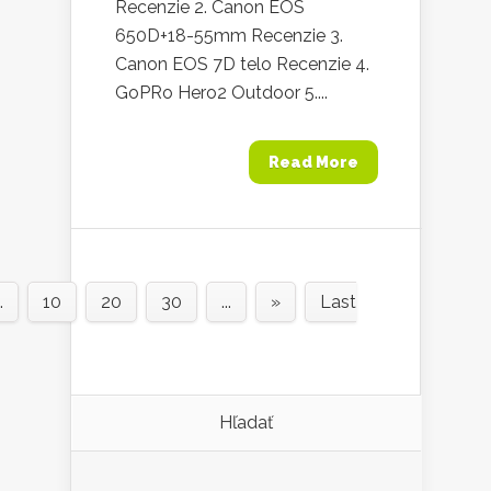
Recenzie 2. Canon EOS
650D+18-55mm Recenzie 3.
Canon EOS 7D telo Recenzie 4.
GoPRo Hero2 Outdoor 5....
Read More
.
10
20
30
...
»
Last
Hľadať