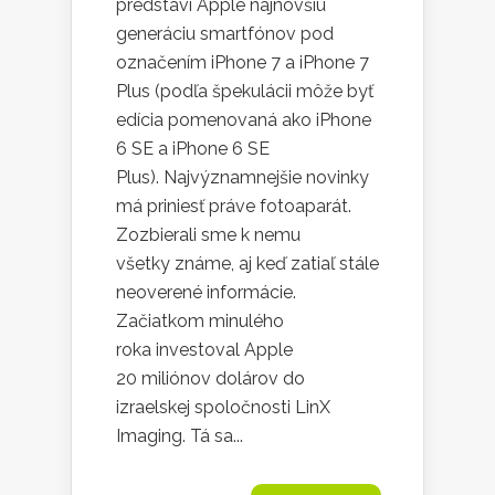
predstaví Apple najnovšiu
generáciu smartfónov pod
označením iPhone 7 a iPhone 7
Plus (podľa špekulácii môže byť
edícia pomenovaná ako iPhone
6 SE a iPhone 6 SE
Plus). Najvýznamnejšie novinky
má priniesť práve fotoaparát.
Zozbierali sme k nemu
všetky známe, aj keď zatiaľ stále
neoverené informácie.
Začiatkom minulého
roka investoval Apple
20 miliónov dolárov do
izraelskej spoločnosti LinX
Imaging. Tá sa...