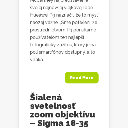
McCartney na predstavenie
svojej najnovšej vlajkovej lode
Hueawei P9 naznačil, že to myslí
naozaj vážne. „Sme potešení, že
prostredníctvom P9 ponúkame
používateľom ten najlepší
fotografický zážitok, ktorý je na
poli smartfónov dostupný, a to
vďaka...
Read More
Šialená
svetelnosť
zoom objektívu
– Sigma 18-35