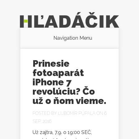
Navigation Menu
Prinesie
fotoaparát
iPhone 7
revolúciu? Čo
už o ňom vieme.
POSTED BY
ĽUBOMÍR PÚPALA
ON 6
SEP, 2016
Už zajtra, 7.9. o 19:00 SEČ,