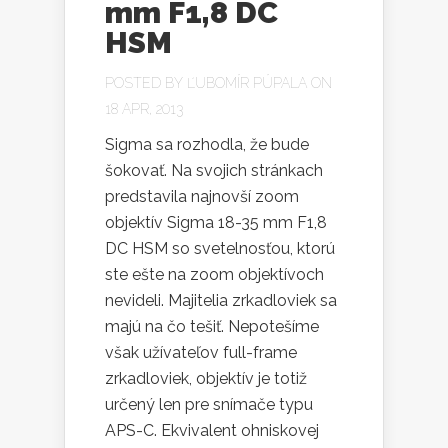
mm F1,8 DC
HSM
POSTED BY
ĽUBOMÍR PÚPALA
ON
18 APR, 2013
Sigma sa rozhodla, že bude
šokovať. Na svojich stránkach
predstavila najnovší zoom
objektív Sigma 18-35 mm F1,8
DC HSM so svetelnosťou, ktorú
ste ešte na zoom objektívoch
nevideli. Majitelia zrkadloviek sa
majú na čo tešiť. Nepotešíme
však užívateľov full-frame
zrkadloviek, objektív je totiž
určený len pre snímače typu
APS-C. Ekvivalent ohniskovej