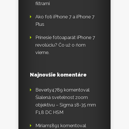
filtrami
Ako fotí iPhone 7 a iPhone 7
Plus
Prinesie fotoaparát iPhone 7
revolúciu? Čo už o ňom
vieme.
Najnovšie komentáre
Beverly4789
komentoval
Šialená svetelnosť zoom
objektívu – Sigma 18-35 mm
F1,8 DC HSM
Miriam1891
komentoval