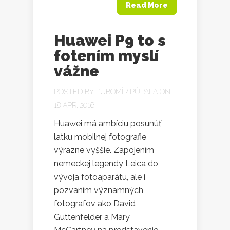
Read More
Huawei P9 to s
fotením myslí
vážne
POSTED BY
ĽUBOMÍR PÚPALA
ON
18 APR, 2016
Huawei má ambíciu posunúť
latku mobilnej fotografie
výrazne vyššie. Zapojením
nemeckej legendy Leica do
vývoja fotoaparátu, ale i
pozvaním významných
fotografov ako David
Guttenfelder a Mary