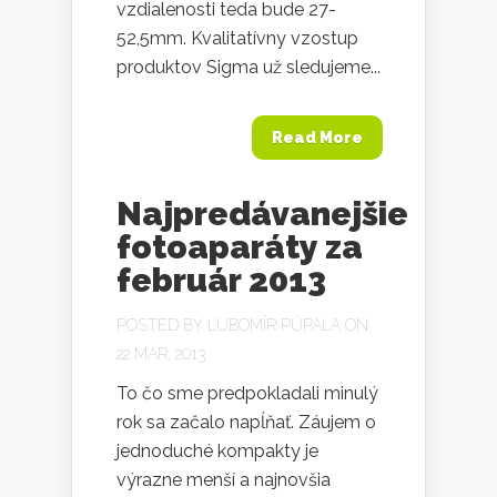
vzdialenosti teda bude 27-
52,5mm. Kvalitatívny vzostup
produktov Sigma už sledujeme...
Read More
Najpredávanejšie
fotoaparáty za
február 2013
POSTED BY
ĽUBOMÍR PÚPALA
ON
22 MAR, 2013
To čo sme predpokladali minulý
rok sa začalo napĺňať. Záujem o
jednoduché kompakty je
výrazne menší a najnovšia