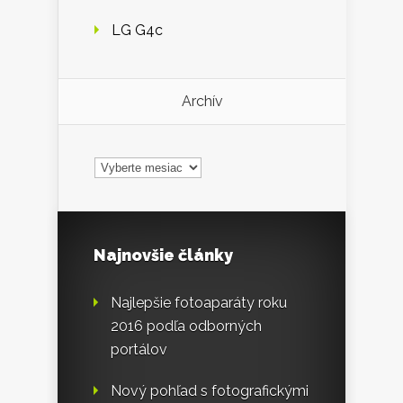
LG G4c
Archív
Archív
Najnovšie články
Najlepšie fotoaparáty roku
2016 podľa odborných
portálov
Nový pohľad s fotografickými