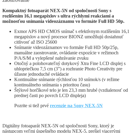
Kompaktný fotoaparát NEX-5N od spoločnosti Sony s
rozlíšením 16,1 megapixlov s ultra rýchlymi reakciami a
možnosťou snímania videozáznamu vo formáte Full HD 50p.
Exmor APS HD CMOS snímač s efektívnym rozlíšením 16,1
megapixlov a nový procesor BIONZ umožňujú dosiahnuť
citlivosť až ISO 25600
Snímanie videozáznamov vo formáte Full HD 50p/25p,
manuálne zaostrovanie, ovládanie expozície v režimoch
P/A/S/M a vylepšené nahrávanie zvuku
Otočný a polohovateľný dotykový Xtra Fine LCD displej s
uhlopriečkou 7,5 cm (3”) a rozhranie Photo Creativity pre
úžasne jednoduché ovládacie
Kontinuálne snímanie rýchlosťou 10 snímok/s (v režime
kontinuálneho snímania s prioritou času)
Štýlové horčíkové telo je len 23,3 mm hrubé (vzdialenosť od
prednej časti po povrch LCD displeja)
Pozrite si tiež prvé
recenzie na Sony NEX-5N
Digitálny fotoaparát NEX-5N od spoločnosti Sony, ktorý je
nástupcom veľmi úspešného modelu NEX-5, prešiel viacerými