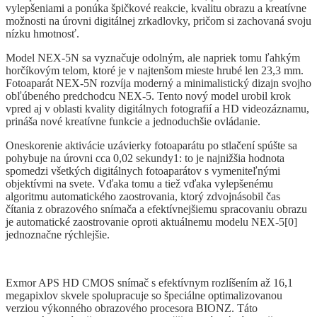
vylepšeniami a ponúka špičkové reakcie, kvalitu obrazu a kreatívne
možnosti na úrovni digitálnej zrkadlovky, pričom si zachovaná svoju
nízku hmotnosť.
Model NEX-5N sa vyznačuje odolným, ale napriek tomu ľahkým
horčíkovým telom, ktoré je v najtenšom mieste hrubé len 23,3 mm.
Fotoaparát NEX-5N rozvíja moderný a minimalistický dizajn svojho
obľúbeného predchodcu NEX-5. Tento nový model urobil krok
vpred aj v oblasti kvality digitálnych fotografií a HD videozáznamu,
prináša nové kreatívne funkcie a jednoduchšie ovládanie.
Oneskorenie aktivácie uzávierky fotoaparátu po stlačení spúšte sa
pohybuje na úrovni cca 0,02 sekundy1: to je najnižšia hodnota
spomedzi všetkých digitálnych fotoaparátov s vymeniteľnými
objektívmi na svete. Vďaka tomu a tiež vďaka vylepšenému
algoritmu automatického zaostrovania, ktorý zdvojnásobil čas
čítania z obrazového snímača a efektívnejšiemu spracovaniu obrazu
je automatické zaostrovanie oproti aktuálnemu modelu NEX-5[0]
jednoznačne rýchlejšie.
Exmor APS HD CMOS snímač s efektívnym rozlíšením až 16,1
megapixlov skvele spolupracuje so špeciálne optimalizovanou
verziou výkonného obrazového procesora BIONZ. Táto