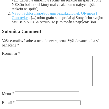
- [...] záberu a umožňuje rýchlejšiu reakciu na spúšť (Sony
NEX5n bol model ktorý mal vďaka tomu najrýchlejšiu
reakciu na spúšť).…
Vývoj rýchlosti zaostrovania bezzrkadloviek Olympus |
Gancovky
- [...] tohto grafu som pridal aj Sony, lebo svojho
času sa o NEX5n tvrdilo, že je to foťák s najrýchlejšou…
Submit a Comment
Vaša e-mailová adresa nebude zverejnená.
Vyžadované polia sú
označené
*
Komentár
*
Meno
*
E-mail
*