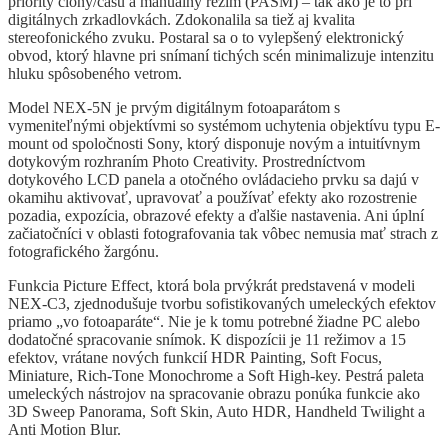
priority clony/času a manuálny režim (PASM) – tak ako je to pri
digitálnych zrkadlovkách. Zdokonalila sa tiež aj kvalita
stereofonického zvuku. Postaral sa o to vylepšený elektronický
obvod, ktorý hlavne pri snímaní tichých scén minimalizuje intenzitu
hluku spôsobeného vetrom.
Model NEX-5N je prvým digitálnym fotoaparátom s
vymeniteľnými objektívmi so systémom uchytenia objektívu typu E-
mount od spoločnosti Sony, ktorý disponuje novým a intuitívnym
dotykovým rozhraním Photo Creativity. Prostredníctvom
dotykového LCD panela a otočného ovládacieho prvku sa dajú v
okamihu aktivovať, upravovať a používať efekty ako rozostrenie
pozadia, expozícia, obrazové efekty a ďalšie nastavenia. Ani úplní
začiatočníci v oblasti fotografovania tak vôbec nemusia mať strach z
fotografického žargónu.
Funkcia Picture Effect, ktorá bola prvýkrát predstavená v modeli
NEX-C3, zjednodušuje tvorbu sofistikovaných umeleckých efektov
priamo „vo fotoaparáte“. Nie je k tomu potrebné žiadne PC alebo
dodatočné spracovanie snímok. K dispozícii je 11 režimov a 15
efektov, vrátane nových funkcií HDR Painting, Soft Focus,
Miniature, Rich-Tone Monochrome a Soft High-key. Pestrá paleta
umeleckých nástrojov na spracovanie obrazu ponúka funkcie ako
3D Sweep Panorama, Soft Skin, Auto HDR, Handheld Twilight a
Anti Motion Blur.