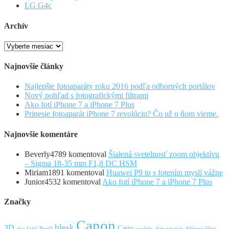
LG G4c
Archív
Archív
Najnovšie články
Najlepšie fotoaparáty roku 2016 podľa odborných portálov
Nový pohľad s fotografickými filtrami
Ako fotí iPhone 7 a iPhone 7 Plus
Prinesie fotoaparát iPhone 7 revolúciu? Čo už o ňom vieme.
Najnovšie komentáre
Beverly4789
komentoval
Šialená svetelnosť zoom objektívu
– Sigma 18-35 mm F1,8 DC HSM
Miriam1891
komentoval
Huawei P9 to s fotením myslí vážne
Junior4532
komentoval
Ako fotí iPhone 7 a iPhone 7 Plus
Značky
Canon
blesk
3D
Casio
ako fotiť
BenQ
coolpix
dan newton
difúzny filter