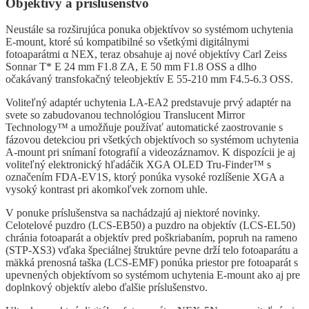
Objektívy a príslušenstvo
Neustále sa rozširujúca ponuka objektívov so systémom uchytenia
E-mount, ktoré sú kompatibilné so všetkými digitálnymi
fotoaparátmi α NEX, teraz obsahuje aj nové objektívy Carl Zeiss
Sonnar T* E 24 mm F1.8 ZA, E 50 mm F1.8 OSS a dlho
očakávaný transfokačný teleobjektív E 55-210 mm F4.5-6.3 OSS.
Voliteľný adaptér uchytenia LA-EA2 predstavuje prvý adaptér na
svete so zabudovanou technológiou Translucent Mirror
Technology™ a umožňuje používať automatické zaostrovanie s
fázovou detekciou pri všetkých objektívoch so systémom uchytenia
A-mount pri snímaní fotografií a videozáznamov. K dispozícii je aj
voliteľný elektronický hľadáčik XGA OLED Tru-Finder™ s
označením FDA-EV1S, ktorý ponúka vysoké rozlíšenie XGA a
vysoký kontrast pri akomkoľvek zornom uhle.
V ponuke príslušenstva sa nachádzajú aj niektoré novinky.
Celotelové puzdro (LCS-EB50) a puzdro na objektív (LCS-EL50)
chránia fotoaparát a objektív pred poškriabaním, popruh na rameno
(STP-XS3) vďaka špeciálnej štruktúre pevne drží telo fotoaparátu a
mäkká prenosná taška (LCS-EMF) ponúka priestor pre fotoaparát s
upevnených objektívom so systémom uchytenia E-mount ako aj pre
doplnkový objektív alebo ďalšie príslušenstvo.