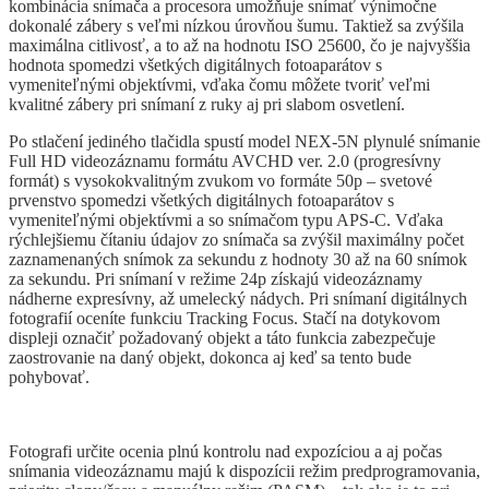
kombinácia snímača a procesora umožňuje snímať výnimočne
dokonalé zábery s veľmi nízkou úrovňou šumu. Taktiež sa zvýšila
maximálna citlivosť, a to až na hodnotu ISO 25600, čo je najvyššia
hodnota spomedzi všetkých digitálnych fotoaparátov s
vymeniteľnými objektívmi, vďaka čomu môžete tvoriť veľmi
kvalitné zábery pri snímaní z ruky aj pri slabom osvetlení.
Po stlačení jediného tlačidla spustí model NEX-5N plynulé snímanie
Full HD videozáznamu formátu AVCHD ver. 2.0 (progresívny
formát) s vysokokvalitným zvukom vo formáte 50p – svetové
prvenstvo spomedzi všetkých digitálnych fotoaparátov s
vymeniteľnými objektívmi a so snímačom typu APS-C. Vďaka
rýchlejšiemu čítaniu údajov zo snímača sa zvýšil maximálny počet
zaznamenaných snímok za sekundu z hodnoty 30 až na 60 snímok
za sekundu. Pri snímaní v režime 24p získajú videozáznamy
nádherne expresívny, až umelecký nádych. Pri snímaní digitálnych
fotografií oceníte funkciu Tracking Focus. Stačí na dotykovom
displeji označiť požadovaný objekt a táto funkcia zabezpečuje
zaostrovanie na daný objekt, dokonca aj keď sa tento bude
pohybovať.
Fotografi určite ocenia plnú kontrolu nad expozíciou a aj počas
snímania videozáznamu majú k dispozícii režim predprogramovania,