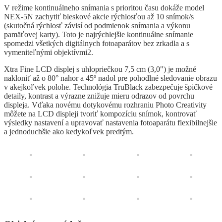
V režime kontinuálneho snímania s prioritou času dokáže model
NEX-5N zachytiť bleskové akcie rýchlosťou až 10 snímok/s
(skutočná rýchlosť závisí od podmienok snímania a výkonu
pamäťovej karty). Toto je najrýchlejšie kontinuálne snímanie
spomedzi všetkých digitálnych fotoaparátov bez zrkadla a s
vymeniteľnými objektívmi2.
Xtra Fine LCD displej s uhlopriečkou 7,5 cm (3,0") je možné
nakloniť až o 80° nahor a 45º nadol pre pohodlné sledovanie obrazu
v akejkoľvek polohe. Technológia TruBlack zabezpečuje špičkové
detaily, kontrast a výrazne znižuje mieru odrazov od povrchu
displeja. Vďaka novému dotykovému rozhraniu Photo Creativity
môžete na LCD displeji tvoriť kompozíciu snímok, kontrovať
výsledky nastavení a upravovať nastavenia fotoaparátu flexibilnejšie
a jednoduchšie ako kedykoľvek predtým.