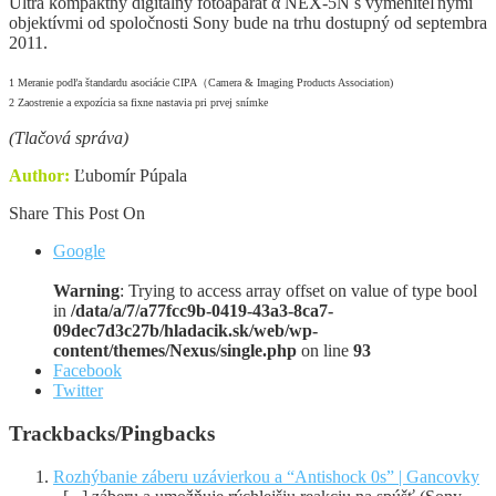
Ultra kompaktný digitálny fotoaparát α NEX-5N s vymeniteľnými
objektívmi od spoločnosti Sony bude na trhu dostupný od septembra
2011.
1 Meranie podľa štandardu asociácie CIPA（Camera & Imaging Products Association)
2 Zaostrenie a expozícia sa fixne nastavia pri prvej snímke
(Tlačová správa)
Author:
Ľubomír Púpala
Share This Post On
Google
Warning
: Trying to access array offset on value of type bool
in
/data/a/7/a77fcc9b-0419-43a3-8ca7-
09dec7d3c27b/hladacik.sk/web/wp-
content/themes/Nexus/single.php
on line
93
Facebook
Twitter
Trackbacks/Pingbacks
Rozhýbanie záberu uzávierkou a “Antishock 0s” | Gancovky