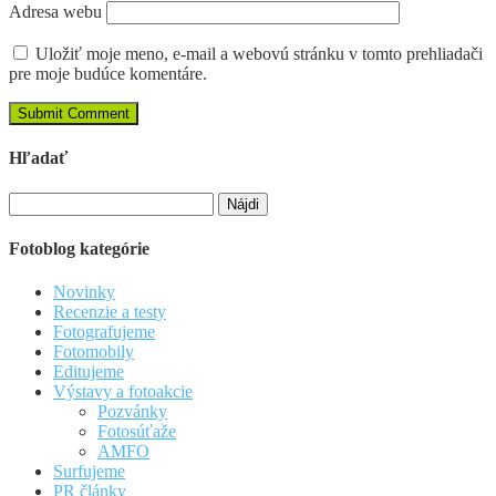
Adresa webu
Uložiť moje meno, e-mail a webovú stránku v tomto prehliadači
pre moje budúce komentáre.
Hľadať
Hľadať:
Fotoblog kategórie
Novinky
Recenzie a testy
Fotografujeme
Fotomobily
Editujeme
Výstavy a fotoakcie
Pozvánky
Fotosúťaže
AMFO
Surfujeme
PR články