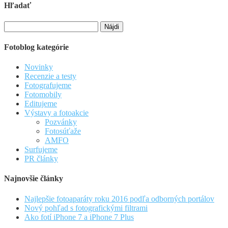
Hľadať
Hľadať:
Fotoblog kategórie
Novinky
Recenzie a testy
Fotografujeme
Fotomobily
Editujeme
Výstavy a fotoakcie
Pozvánky
Fotosúťaže
AMFO
Surfujeme
PR články
Najnovšie články
Najlepšie fotoaparáty roku 2016 podľa odborných portálov
Nový pohľad s fotografickými filtrami
Ako fotí iPhone 7 a iPhone 7 Plus