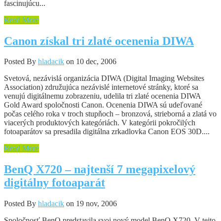
fascinujúcu...
Read More
Canon získal tri zlaté ocenenia DIWA
Posted By
hladacik
on 10 dec, 2006
Svetová, nezávislá organizácia DIWA (Digital Imaging Websites
Association) združujúca nezávislé internetové stránky, ktoré sa
venujú digitálnemu zobrazeniu, udelila tri zlaté ocenenia DIWA
Gold Award spoločnosti Canon. Ocenenia DIWA sú udeľované
počas celého roka v troch stupňoch – bronzová, strieborná a zlatá vo
viacerých produktových kategóriách. V kategórii pokročilých
fotoaparátov sa presadila digitálna zrkadlovka Canon EOS 30D....
Read More
BenQ X720 – najtenší 7 megapixelový
digitálny fotoaparát
Posted By
hladacik
on 19 nov, 2006
Spoločnosť BenQ predstavila svoj nový model BenQ X720. V tejto