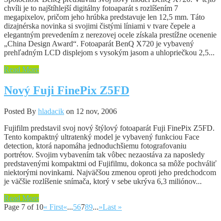
chvíli je to najštíhlejší digitálny fotoaparát s rozlíšením 7
megapixelov, pričom jeho hrúbka predstavuje len 12,5 mm. Táto
dizajnérska novinka si svojimi čistými líniami v tvare čepele a
elegantným prevedením z nerezovej ocele získala prestížne ocenenie
„China Design Award“. Fotoaparát BenQ X720 je vybavený
prehľadným LCD displejom s vysokým jasom a uhlopriečkou 2,5...
Read More
Nový Fuji FinePix Z5FD
Posted By
hladacik
on 12 nov, 2006
Fujifilm predstavil svoj nový štýlový fotoaparát Fuji FinePix Z5FD.
Tento kompaktný ultratenký model je vybavený funkciou Face
detection, ktorá napomáha jednoduchšiemu fotografovaniu
portrétov. Svojim vybavením tak vôbec nezaostáva za naposledy
predstavenými kompaktmi od Fujifilmu, dokonca sa môže pochváliť
niektorými novinkami. Najväčšou zmenou oproti jeho predchodcom
je väčšie rozlíšenie snímača, ktorý v sebe ukrýva 6,3 miliónov...
Read More
Page 7 of 10
« First
«
...
5
6
7
8
9
...
»
Last »