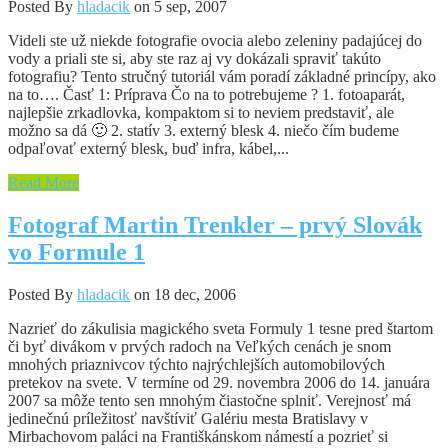
Posted By
hladacik
on 5 sep, 2007
Videli ste už niekde fotografie ovocia alebo zeleniny padajúcej do
vody a priali ste si, aby ste raz aj vy dokázali spraviť takúto
fotografiu? Tento stručný tutoriál vám poradí základné princípy, ako
na to…. Časť 1: Príprava Čo na to potrebujeme ? 1. fotoaparát,
najlepšie zrkadlovka, kompaktom si to neviem predstaviť, ale
možno sa dá 🙂 2. statív 3. externý blesk 4. niečo čím budeme
odpaľovať externý blesk, buď infra, kábel,...
Read More
Fotograf Martin Trenkler – prvý Slovák
vo Formule 1
Posted By
hladacik
on 18 dec, 2006
Nazrieť do zákulisia magického sveta Formuly 1 tesne pred štartom
či byť divákom v prvých radoch na Veľkých cenách je snom
mnohých priaznivcov týchto najrýchlejších automobilových
pretekov na svete. V termíne od 29. novembra 2006 do 14. januára
2007 sa môže tento sen mnohým čiastočne splniť. Verejnosť má
jedinečnú príležitosť navštíviť Galériu mesta Bratislavy v
Mirbachovom paláci na Františkánskom námestí a pozrieť si