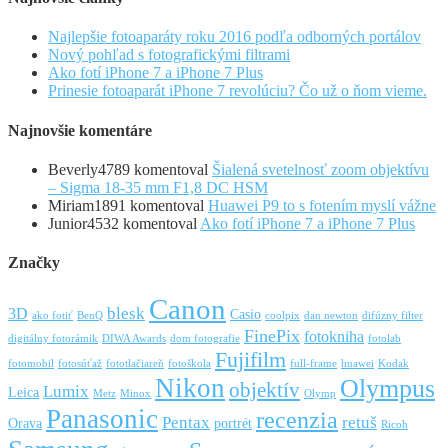
Najlepšie fotoaparáty roku 2016 podľa odborných portálov
Nový pohľad s fotografickými filtrami
Ako fotí iPhone 7 a iPhone 7 Plus
Prinesie fotoaparát iPhone 7 revolúciu? Čo už o ňom vieme.
Najnovšie komentáre
Beverly4789
komentoval
Šialená svetelnosť zoom objektívu
– Sigma 18-35 mm F1,8 DC HSM
Miriam1891
komentoval
Huawei P9 to s fotením myslí vážne
Junior4532
komentoval
Ako fotí iPhone 7 a iPhone 7 Plus
Značky
Canon
blesk
3D
Casio
ako fotiť
BenQ
coolpix
dan newton
difúzny filter
FinePix
fotokniha
digitálny fotorámik
DIWA Awards
dom fotografie
fotolab
Fujifilm
fotomobil
fotosúťaž
fototlačiareň
fotoškola
full-frame
huawei
Kodak
Nikon
Olympus
objektív
Lumix
Leica
Metz
Minox
Olymp
Panasonic
recenzia
Pentax
retuš
Orava
portrét
Ricoh