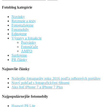
Fotoblog kategórie
Novinky
Recenzie a testy
Fotografujeme
Fotomobily
Editujeme
Výstavy a fotoakcie
Pozvánky
Fotosúťaže
AMFO
Surfujeme
PR články
Najnovšie články
Najlepšie fotoaparáty roku 2016 podľa odborných portálov
Nový pohľad s fotografickými filtrami
Ako fotí iPhone 7 a iPhone 7 Plus
Najpopulárnejšie fotomobily
Huawei P8 Lite