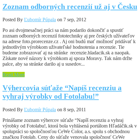
Zoznam odborných recenzií už aj v Česku
Posted By
Ľubomír Púpala
on 7 sep, 2012
Po asi dvojmesačnej práci sa nám podarilo dokončiť a spustiť
zoznam odborných recenzií fototechniky aj pre českých užívateľov
na adrese foto.prorecenze.cz . Aj oni budú mať možnosť pridávať k
jednotlivým výrobkom uživateľské hodnotenia a recenzie. Tie
budeme zobrazovať aj na stránke recenzie.hladacik.sk a naopak.
Získate nové názory k výrobkom aj spoza Moravy. Tak nám držte
palce, aby sa stránke darilo aj u susedov...
Read More
Výhercovia súťaže “Napíš recenziu a
vyhraj výrobky od Fotolabu!”
Posted By
Ľubomír Púpala
on 8 sep, 2011
Prinášame zoznam výhercov súťaže “Napíš recenziu a vyhraj
výrobky od Fotolabu!, ktorá bola vyhlásená portálom Hľadáčik.sk v
spolupráci so spoločnosťou CeWe Color, a.s. spolu s obchodnou
značkou Fotolab. Ceny do súťaže venovala spoločnosť CeWe