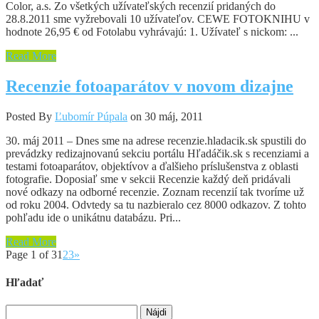
Color, a.s. Zo všetkých užívateľských recenzií pridaných do
28.8.2011 sme vyžrebovali 10 užívateľov. CEWE FOTOKNIHU v
hodnote 26,95 € od Fotolabu vyhrávajú: 1. Užívateľ s nickom: ...
Read More
Recenzie fotoaparátov v novom dizajne
Posted By
Ľubomír Púpala
on 30 máj, 2011
30. máj 2011 – Dnes sme na adrese recenzie.hladacik.sk spustili do
prevádzky redizajnovanú sekciu portálu Hľadáčik.sk s recenziami a
testami fotoaparátov, objektívov a ďalšieho príslušenstva z oblasti
fotografie. Doposiaľ sme v sekcii Recenzie každý deň pridávali
nové odkazy na odborné recenzie. Zoznam recenzií tak tvoríme už
od roku 2004. Odvtedy sa tu nazbieralo cez 8000 odkazov. Z tohto
pohľadu ide o unikátnu databázu. Pri...
Read More
Page 1 of 3
1
2
3
»
Hľadať
Hľadať: