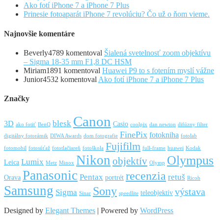
Ako fotí iPhone 7 a iPhone 7 Plus
Prinesie fotoaparát iPhone 7 revolúciu? Čo už o ňom vieme.
Najnovšie komentáre
Beverly4789
komentoval
Šialená svetelnosť zoom objektívu
– Sigma 18-35 mm F1,8 DC HSM
Miriam1891
komentoval
Huawei P9 to s fotením myslí vážne
Junior4532
komentoval
Ako fotí iPhone 7 a iPhone 7 Plus
Značky
Canon
blesk
3D
Casio
ako fotiť
BenQ
coolpix
dan newton
difúzny filter
FinePix
fotokniha
digitálny fotorámik
DIWA Awards
dom fotografie
fotolab
Fujifilm
fotomobil
fotosúťaž
fototlačiareň
fotoškola
full-frame
huawei
Kodak
Nikon
Olympus
objektív
Lumix
Leica
Metz
Minox
Olymp
Panasonic
recenzia
Pentax
retuš
Orava
portrét
Ricoh
Samsung
Sony
výstava
Sigma
teleobjektív
Sinar
speedlite
Designed by
Elegant Themes
| Powered by
WordPress