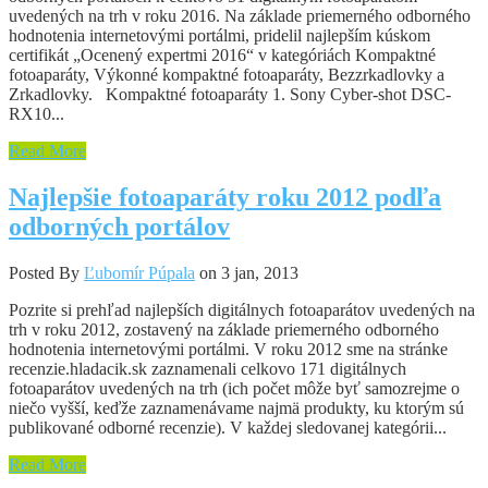
uvedených na trh v roku 2016. Na základe priemerného odborného
hodnotenia internetovými portálmi, pridelil najlepším kúskom
certifikát „Ocenený expertmi 2016“ v kategóriách Kompaktné
fotoaparáty, Výkonné kompaktné fotoaparáty, Bezzrkadlovky a
Zrkadlovky. Kompaktné fotoaparáty 1. Sony Cyber-shot DSC-
RX10...
Read More
Najlepšie fotoaparáty roku 2012 podľa
odborných portálov
Posted By
Ľubomír Púpala
on 3 jan, 2013
Pozrite si prehľad najlepších digitálnych fotoaparátov uvedených na
trh v roku 2012, zostavený na základe priemerného odborného
hodnotenia internetovými portálmi. V roku 2012 sme na stránke
recenzie.hladacik.sk zaznamenali celkovo 171 digitálnych
fotoaparátov uvedených na trh (ich počet môže byť samozrejme o
niečo vyšší, keďže zaznamenávame najmä produkty, ku ktorým sú
publikované odborné recenzie). V každej sledovanej kategórii...
Read More