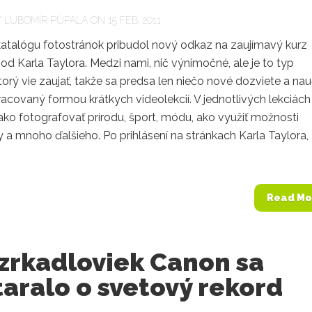
Y
ĽUBOMÍR PÚPALA
ON 15 FEB, 2011
atalógu fotostránok pribudol nový odkaz na zaujímavý kurz
 od Karla Taylora. Medzi nami, nič výnimočné, ale je to typ
torý vie zaujať, takže sa predsa len niečo nové dozviete a nau
racovaný formou krátkych videolekcií. V jednotlivých lekciách
ako fotografovať prírodu, šport, módu, ako využiť možnosti
 a mnoho ďalšieho. Po prihlásení na stránkach Karla Taylora,
Read Mo
zrkadloviek Canon sa
aralo o svetový rekord