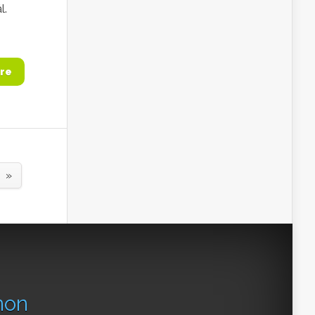
l.
re
»
non