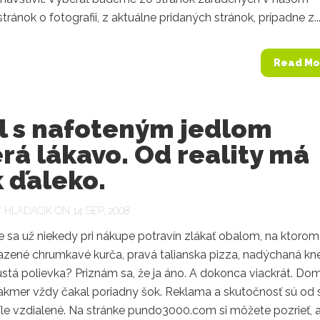
tránok o fotografii, z aktuálne pridaných stránok, prípadne z..
Read Mo
l s nafoteným jedlom
rá lákavo. Od reality má
 ďaleko.
Y
HLADACIK
ON 14 SEP, 2008
e sa už niekedy pri nákupe potravín zlákať obalom, na ktorom
azené chrumkavé kurča, pravá talianska pizza, nadýchaná kn
ustá polievka? Priznám sa, že ja áno. A dokonca viackrát. Do
akmer vždy čakal poriadny šok. Reklama a skutočnosť sú od
íle vzdialené. Na stránke pundo3000.com si môžete pozrieť, 