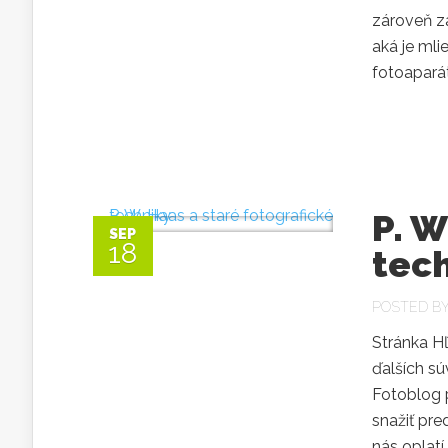
zároveň za
aká je mli
fotoaparát
P. W
SEP
18
tec
POSTED B
Stránka Hľ
ďalších sú
Fotoblog 
snažiť pre
nás oplat