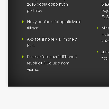
2016 podľa odborných
Šia
portálov
obj
F1,
Nový pohľad s fotografickými
filtrami
Mir
Huaw
Ako fotí iPhone 7 a iPhone 7
váž
Plus
Jun
Prinesie fotoaparát iPhone 7
fotí
revolúciu? Čo už o ňom
vieme.