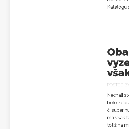
Katalógu s
Oba
vyze
však
POSTED B
Nechali st
bolo zobr
či super h
ma však t
totiž na m