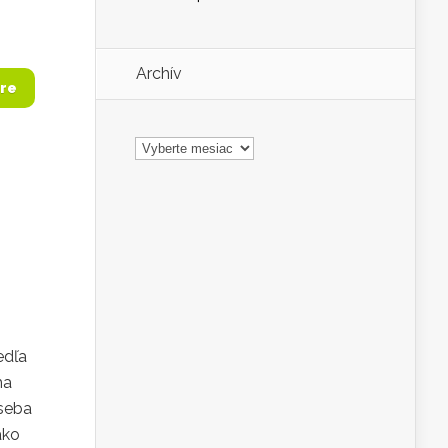
.
Archív
re
Archív
edľa
ma
 seba
ako