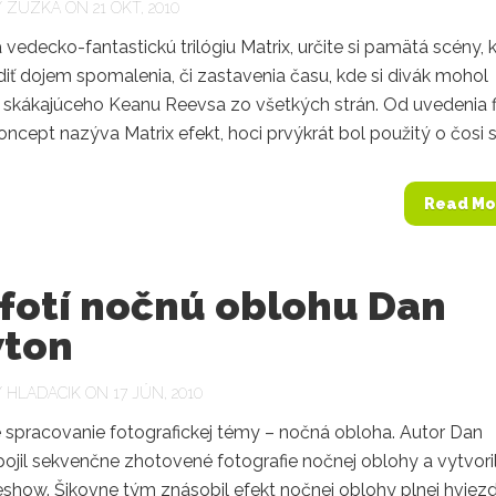
Y
ZUZKA
ON 21 OKT, 2010
vedecko-fantastickú trilógiu Matrix, určite si pamätá scény, 
iť dojem spomalenia, či zastavenia času, kde si divák mohol
 skákajúceho Keanu Reevsa zo všetkých strán. Od uvedenia 
oncept nazýva Matrix efekt, hoci prvýkrát bol použitý o čosi skô
Read Mo
 fotí nočnú oblohu Dan
ton
Y
HLADACIK
ON 17 JÚN, 2010
 spracovanie fotografickej témy – nočná obloha. Autor Dan
ojil sekvenčne zhotovené fotografie nočnej oblohy a vytvori
eshow. Šikovne tým znásobil efekt nočnej oblohy plnej hviez