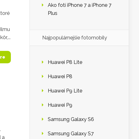
Ako fotí iPhone 7 a iPhone 7
ktoré
Plus
filmu
r,...
Najpopulárnejšie fotomobily
re
Huawei P8 Lite
Huawei P8
Huawei P9 Lite
Huawei P9
Samsung Galaxy S6
l
Samsung Galaxy S7
d a