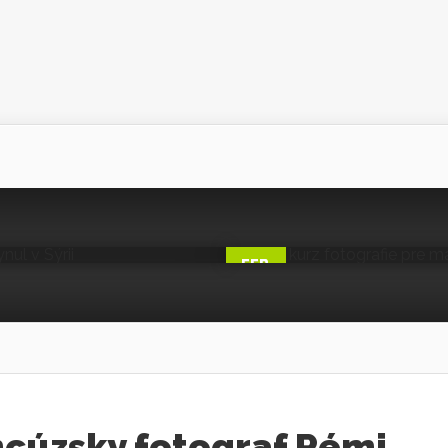
graf Rémi
zahynul v
Video kurz f
zrkadloviek
0
Posted by
Ľubomír P
FEB
15
ncúzsky fotograf Rémi