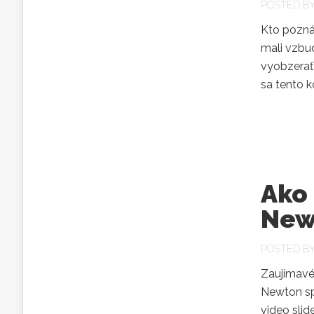
POSTED B
Kto pozná 
mali vzbud
vyobzerať
sa tento k
Ako
New
POSTED B
Zaujímavé
Newton sp
video slid