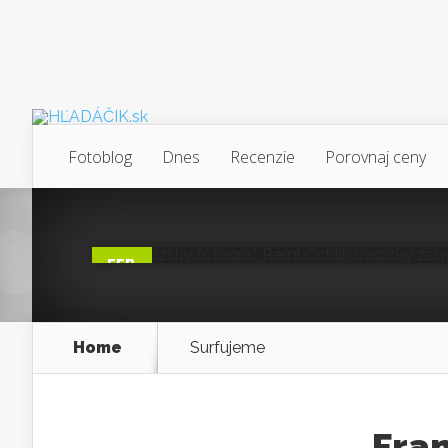
Francúzsky foto
Ochlik tragicky 
Fotoblog
Dnes
Recenzie
Porovnaj ceny
Sýrii
Posted by
Zuzka
on 23 feb, 2012
0
FEB
23
Home
Surfujeme
Fra