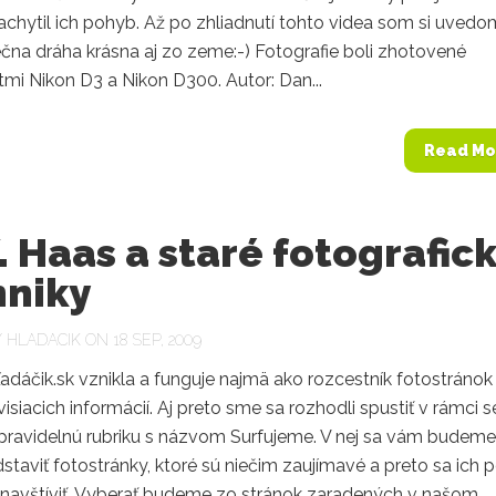
chytil ich pohyb. Až po zhliadnutí tohto videa som si uvedom
ečna dráha krásna aj zo zeme:-) Fotografie boli zhotovené
mi Nikon D3 a Nikon D300. Autor: Dan...
Read Mo
. Haas a staré fotografic
hniky
Y
HLADACIK
ON 18 SEP, 2009
adáčik.sk vznikla a funguje najmä ako rozcestník fotostránok
visiacich informácií. Aj preto sme sa rozhodli spustiť v rámci s
pravidelnú rubriku s názvom Surfujeme. V nej sa vám budeme
dstaviť fotostránky, ktoré sú niečim zaujímavé a preto sa ich 
í navštíviť. Vyberať budeme zo stránok zaradených v našom