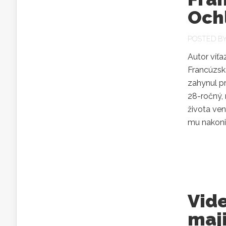
Ochl
POSTED B
Autor víťa
Francúzska
zahynul p
28-ročný,
života ve
mu nakonie
Vide
maji