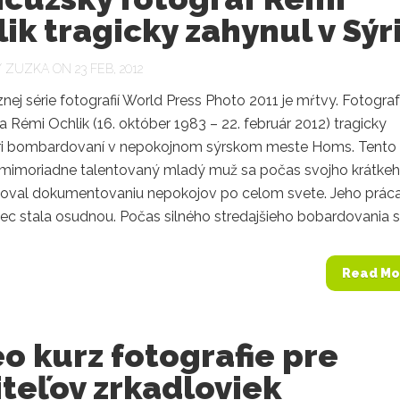
ik tragicky zahynul v Sýri
Y
ZUZKA
ON 23 FEB, 2012
znej série fotografií World Press Photo 2011 je mŕtvy. Fotograf
 Rémi Ochlik (16. október 1983 – 22. február 2012) tragicky
ri bombardovaní v nepokojnom sýrskom meste Homs. Tento 
 mimoriadne talentovaný mladý muž sa počas svojho krátke
noval dokumentovaniu nepokojov po celom svete. Jeho prác
c stala osudnou. Počas silného stredajšieho bobardovania sa
Read Mo
o kurz fotografie pre
teľov zrkadloviek