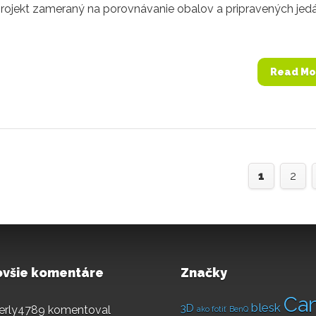
rojekt zameraný na porovnávanie obalov a pripravených jedá
Read Mo
1
2
ovšie komentáre
Značky
Ca
blesk
3D
erly4789
komentoval
ako fotiť
BenQ