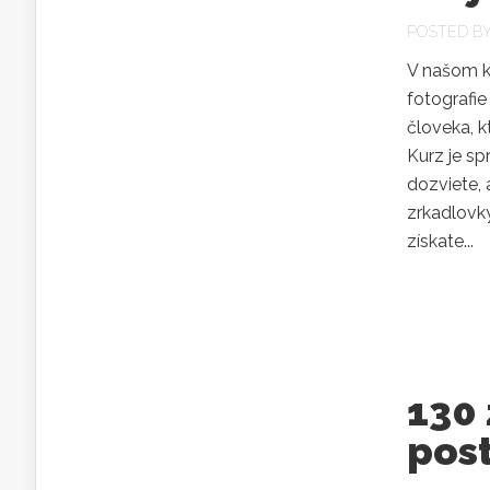
POSTED B
V našom k
fotografie
človeka, k
Kurz je sp
dozviete, 
zrkadlovky
získate...
130 
post