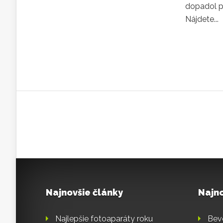
dopadol p
Nájdete...
Najnovšie články
Najn
Najlepšie fotoaparáty roku
Bev