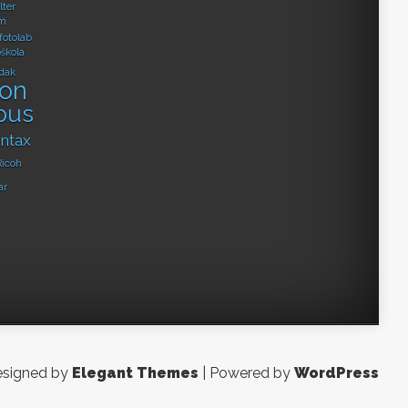
lter
m
fotolab
oškola
dak
kon
pus
ntax
Ricoh
ar
signed by
Elegant Themes
| Powered by
WordPress