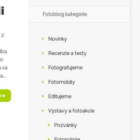
i
Fotoblog kategórie
 z
Novinky
iba
Recenzie a testy
ho
a sa
Fotografujeme
...
Fotomobily
re
Editujeme
Výstavy a fotoakcie
Pozvánky
Fotosúťaže