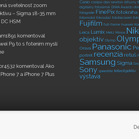
Casio
coolpix
dan newton
difúzny fi
lená svetelnosť zoom
digitálny fotorámik
DIWA Awards
do
FinePix
fotokniha
ektívu – Sigma 18-35 mm
fotografie
fotomobil
fotosúťaž
fototlačiareň
fot
8 DC HSM
Fujifilm
full-frame
huawei
Ko
Ni
Lumix
Leica
Metz
Minox
iam1891
komentoval
Olym
objektív
Olymp
ei P9 to s fotením myslí
Panasonic
Pe
Orava
ne
recenzia
retuš
portrét
Samsung
Sigma
Sin
ior4532
komentoval
Ako
Sony
teleobjektív
speedlite
 iPhone 7 a iPhone 7 Plus
výstava
De