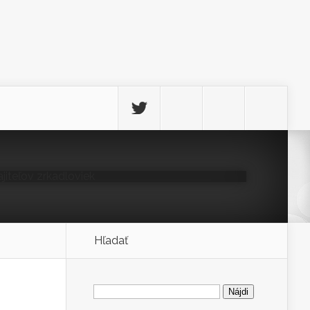
otografie pre majiteľov
úpala
on 15 feb, 2011
Hľadať
Hľadať: