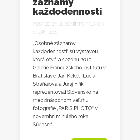
záznamy
každodennosti
POSTED BY
ĽUBOMÍR PÚPALA
ON
17 JAN, 2011
„Osobné záznamy
každodennosti“ sú výstavou,
ktorá otvára sezónu 2010
Galérie Francúzskeho inštitútu v
Bratislave. Ján Kekeli, Lucia
Stráňaiová a Juraj Fifik
reprezentovali Slovensko na
medzinárodnom veľtrhu
fotografie „PARIS PHOTO“ v
novembri minulého roka.
Súčasná...