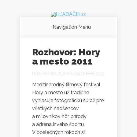
Navigation Menu
Rozhovor: Hory
a mesto 2011
POSTED BY
ZUZKA
ON 22 FEB, 2011
Medzinárodný filmový festival
Hory a mesto už tradične
vyhlasuje fotografickú súťaž pre
všetkých nadšencov
a milovníkov hôr, prírody
a adrenalínvého športu.
V posledných rokoch si