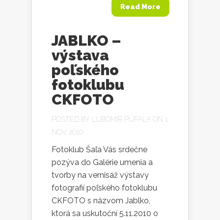
Read More
JABLKO –
výstava
poľského
fotoklubu
CKFOTO
POSTED BY
ĽUBOMÍR PÚPALA
ON 1
NOV, 2010
Fotoklub Šaľa Vás srdečne
pozýva do Galérie umenia a
tvorby na vernisáž výstavy
fotografií poľského fotoklubu
CKFOTO s názvom Jablko,
ktorá sa uskutoční 5.11.2010 o