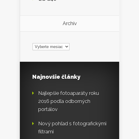
Archív
Archív
Najnovšie články
Najlepšie fotoaparáty roku
2016 podľa odborných
portálov
Nový pohľad s fotografickými
filtrami