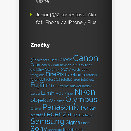
vážne
Junior4532
komentoval
Ako
fotí iPhone 7 a iPhone 7 Plus
Značky
Canon
blesk
3D
ako fotiť
BenQ
Casio
coolpix
dan newton
difúzny filter
digitálny fotorámik
DIWA Awards
dom
FinePix
fotokniha
fotografie
fotolab
fotomobil
fotosúťaž
fototlačiareň
fotoškola
Fujifilm
full-frame
huawei
Kodak
Nikon
Lumix
Leica
Metz
Minox
Olympus
objektív
Olymp
Panasonic
Pentax
Orava
recenzia
retuš
portrét
Ricoh
Samsung
Sigma
Sinar
Sony
teleobjektív
speedlite