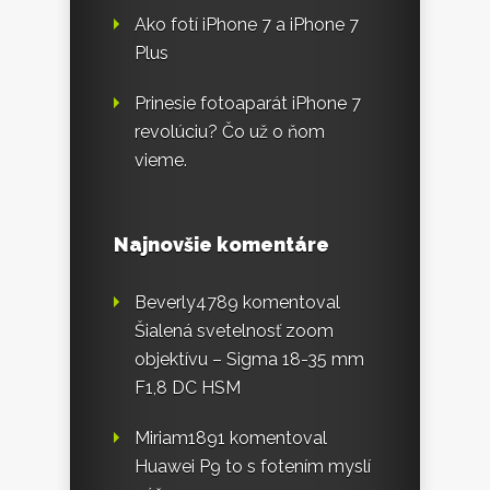
Ako fotí iPhone 7 a iPhone 7
Plus
Prinesie fotoaparát iPhone 7
revolúciu? Čo už o ňom
vieme.
Najnovšie komentáre
Beverly4789
komentoval
Šialená svetelnosť zoom
objektívu – Sigma 18-35 mm
F1,8 DC HSM
Miriam1891
komentoval
Huawei P9 to s fotením myslí