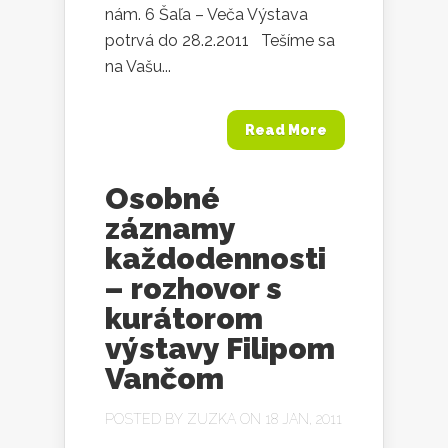
nám. 6 Šaľa – Veča Výstava
potrvá do 28.2.2011 Tešíme sa
na Vašu...
Read More
Osobné
záznamy
každodennosti
– rozhovor s
kurátorom
výstavy Filipom
Vančom
POSTED BY
ZUZKA
ON 18 JAN, 2011