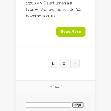
19:00 v v Galérii umenia a
tvorby. Výstava potrvá do 30.
novembra 2010....
Read More
1
2
»
Hľadať
Hľadať: