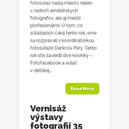
fotosúťaž našla miesto nielen
v radoch amatérskych
fotografov, ale aj medzi
profesionálmi. O tom, čo
súťažiacich čaká tento rok, sme
sa rozprávali s koordinátorkou
fotosúťaže Danicou Púry. Tento
rok ste zaviedli dve novinky –
Fotofacebook a súťaž
v detskej...
Read More
Vernisáž
výstavy
fotografií 35