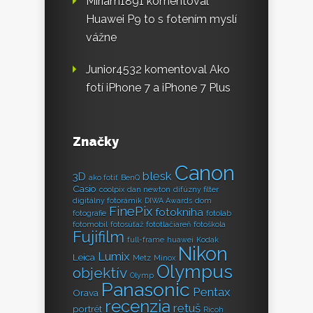
Miriam1891
komentoval
Huawei P9 to s fotením myslí
vážne
Junior4532
komentoval
Ako
fotí iPhone 7 a iPhone 7 Plus
Značky
Canon
blesk
3D
ako fotiť
BenQ
Casio
coolpix
dan newton
difúzny filter
digitálny fotorámik
DIWA Awards
dom
FinePix
fotokniha
fotografie
fotolab
fotomobil
fotosúťaž
fototlačiareň
fotoškola
Fujifilm
full-frame
huawei
Kodak
Nikon
Lumix
Leica
Metz
Minox
Olympus
objektív
Olymp
Panasonic
Pentax
Orava
recenzia
retuš
portrét
Ricoh