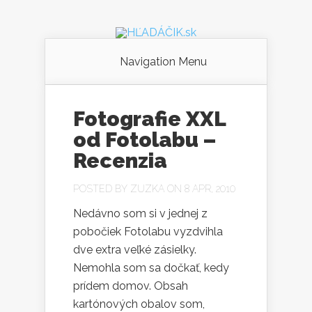
Navigation Menu
Fotografie XXL
od Fotolabu –
Recenzia
POSTED BY
ZUZKA
ON 8 APR, 2010
Nedávno som si v jednej z
pobočiek Fotolabu vyzdvihla
dve extra veľké zásielky.
Nemohla som sa dočkať, kedy
prídem domov. Obsah
kartónových obalov som,