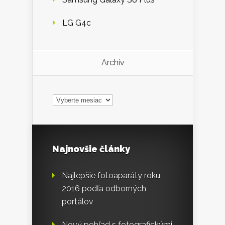
LG G4c
Archív
Archív
Najnovšie články
Najlepšie fotoaparáty roku
2016 podľa odborných
portálov
Nový pohľad s fotografickými