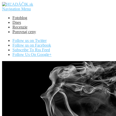
Navigation Menu
Fotoblog
Dnes
Recenzie
Porovnaj ceny
Follow us on Twitter
Follow us on Facebook
Subscribe To Rss Feed
Follow Us On Google+