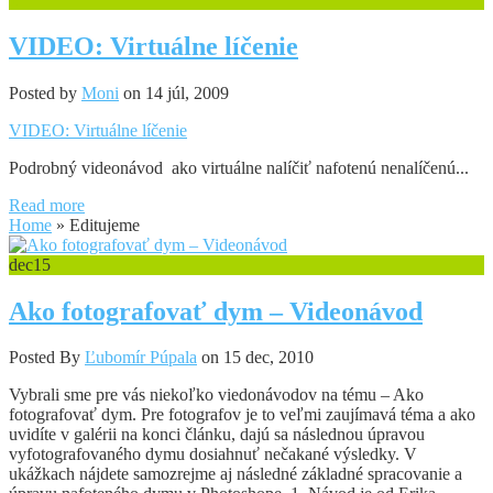
VIDEO: Virtuálne líčenie
Posted by
Moni
on 14 júl, 2009
VIDEO: Virtuálne líčenie
Podrobný videonávod ako virtuálne nalíčiť nafotenú nenalíčenú...
Read more
Home
»
Editujeme
dec
15
Ako fotografovať dym – Videonávod
Posted By
Ľubomír Púpala
on 15 dec, 2010
Vybrali sme pre vás niekoľko viedonávodov na tému – Ako
fotografovať dym. Pre fotografov je to veľmi zaujímavá téma a ako
uvidíte v galérii na konci článku, dajú sa následnou úpravou
vyfotografovaného dymu dosiahnuť nečakané výsledky. V
ukážkach nájdete samozrejme aj následné základné spracovanie a