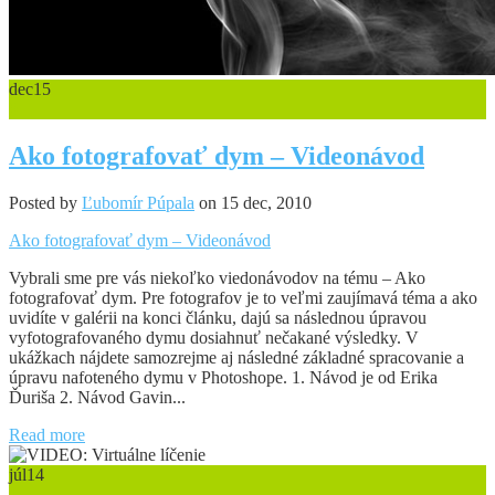
dec
15
0
Ako fotografovať dym – Videonávod
Posted by
Ľubomír Púpala
on 15 dec, 2010
Ako fotografovať dym – Videonávod
Vybrali sme pre vás niekoľko viedonávodov na tému – Ako
fotografovať dym. Pre fotografov je to veľmi zaujímavá téma a ako
uvidíte v galérii na konci článku, dajú sa následnou úpravou
vyfotografovaného dymu dosiahnuť nečakané výsledky. V
ukážkach nájdete samozrejme aj následné základné spracovanie a
úpravu nafoteného dymu v Photoshope. 1. Návod je od Erika
Ďuriša 2. Návod Gavin...
Read more
júl
14
1