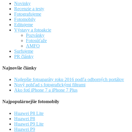
Novinky
Recenzie a testy
Fotografujeme
Fotomobily
Editujeme
Výstavy a fotoakcie
Pozvánky
Fotosúťaže
AMFO
Surfujeme
PR články
Najnovšie články
Najlepšie fotoaparáty roku 2016 podľa odborných portálov
Nový pohľad s fotografickými filtrami
Ako fotí iPhone 7 a iPhone 7 Plus
Najpopulárnejšie fotomobily
Huawei P8 Lite
Huawei P8
Huawei P9 Lite
Huawei P9