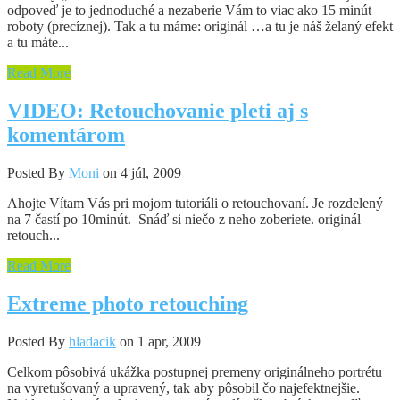
odpoveď je to jednoduché a nezaberie Vám to viac ako 15 minút
roboty (precíznej). Tak a tu máme: originál …a tu je náš želaný efekt
a tu máte...
Read More
VIDEO: Retouchovanie pleti aj s
komentárom
Posted By
Moni
on 4 júl, 2009
Ahojte Vítam Vás pri mojom tutoriáli o retouchovaní. Je rozdelený
na 7 častí po 10minút. Snáď si niečo z neho zoberiete. originál
retouch...
Read More
Extreme photo retouching
Posted By
hladacik
on 1 apr, 2009
Celkom pôsobivá ukážka postupnej premeny originálneho portrétu
na vyretušovaný a upravený, tak aby pôsobil čo najefektnejšie.