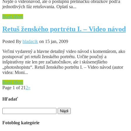
Nejde o videonávod, ale o postupnú prelínačku obrázkov podľa
jednotlivých fáz retušovania. Oplatí sa...
Read More
Retuš ženského portrétu I. – Video návod
Posted By
hladacik
on 15 jan, 2009
Veľmi vydarený a hlavne detailný video návod s komentárom, ako
postupovať pri retuši ženského portrétu. Určite poučný a
inšpiratívny nie len pre začiatočníkov, ale i skúsenejšieho
„photoshopistu“. Retuš ženského portrétu I. – Video návod (autor
videa: Moni...
Read More
Page 1 of 2
1
2
»
Hľadať
Hľadať:
Fotoblog kategórie