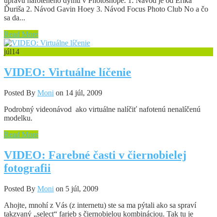
úpravu nafoteného dymu v Photoshope. 1. Návod je od Erika
Ďuriša 2. Návod Gavin Hoey 3. Návod Focus Photo Club No a čo
sa da...
Read More
júl
14
VIDEO: Virtuálne líčenie
Posted By
Moni
on 14 júl, 2009
Podrobný videonávod ako virtuálne nalíčiť nafotenú nenalíčenú
modelku.
Read More
VIDEO: Farebné časti v čiernobielej
fotografii
Posted By
Moni
on 5 júl, 2009
Ahojte, mnohí z Vás (z internetu) ste sa ma pýtali ako sa spraví
takzvaný „select“ farieb s čiernobielou kombináciou. Tak tu je