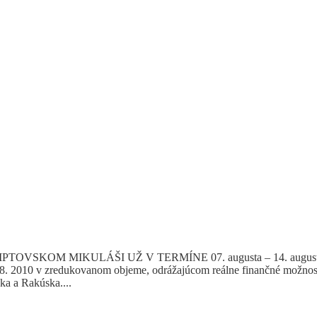
M MIKULÁŠI UŽ V TERMÍNE 07. augusta – 14. augusta 2010. 1
4.8. 2010 v zredukovanom objeme, odrážajúcom reálne finančné možnost
a Rakúska....