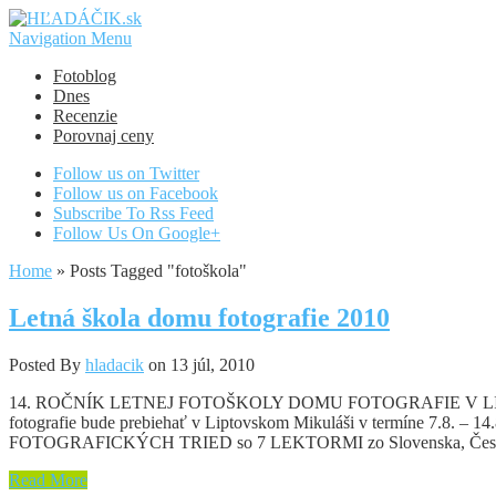
Navigation Menu
Fotoblog
Dnes
Recenzie
Porovnaj ceny
Follow us on Twitter
Follow us on Facebook
Subscribe To Rss Feed
Follow Us On Google+
Home
»
Posts Tagged
"
fotoškola"
Letná škola domu fotografie 2010
Posted By
hladacik
on 13 júl, 2010
14. ROČNÍK LETNEJ FOTOŠKOLY DOMU FOTOGRAFIE V LIPTOVSKO
fotografie bude prebiehať v Liptovskom Mikuláši v termíne 7.8. – 1
FOTOGRAFICKÝCH TRIED so 7 LEKTORMI zo Slovenska, Česka 
Read More