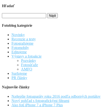
Hľadať
Hľadať:
Fotoblog kategórie
Novinky
Recenzie a testy
Fotografujeme
Fotomobily
Editujeme
Výstavy a fotoakcie
Pozvánky
Fotosúťaže
AMFO
Surfujeme
PR články
Najnovšie články
Najlepšie fotoaparáty roku 2016 podľa odborných portálov
Nový pohľad s fotografickými filtrami
Ako fotí iPhone 7 a iPhone 7 Plus