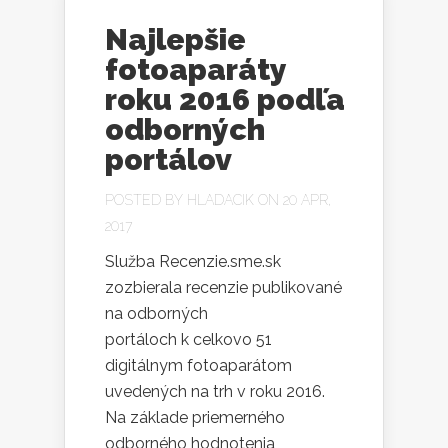
Najlepšie
fotoaparáty
roku 2016 podľa
odborných
portálov
POSTED BY
HLADACIK
ON 20 APR,
2017
Služba Recenzie.sme.sk
zozbierala recenzie publikované
na odborných
portáloch k celkovo 51
digitálnym fotoaparátom
uvedených na trh v roku 2016.
Na základe priemerného
odborného hodnotenia