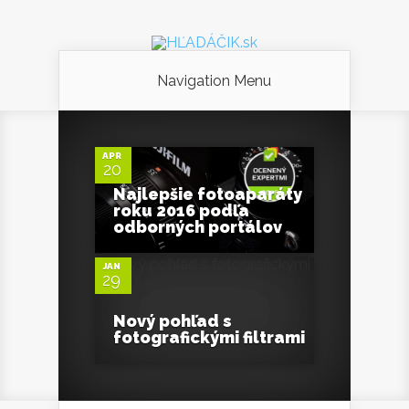
Navigation Menu
1
APR
20
Najlepšie fotoaparáty
0
roku 2016 podľa
odborných portálov
JAN
29
Nový pohľad s
fotografickými filtrami