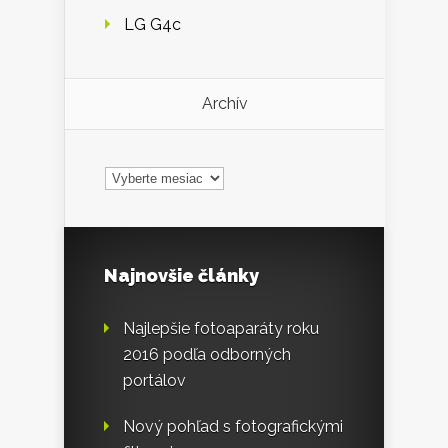
LG G4c
Archív
Archív
Najnovšie články
Najlepšie fotoaparáty roku
2016 podľa odborných
portálov
Nový pohľad s fotografickými