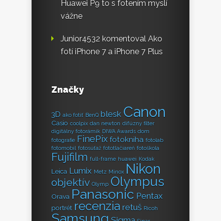
Huawei P9 to s fotením myslí
vážne
Junior4532
komentoval
Ako
fotí iPhone 7 a iPhone 7 Plus
Značky
Canon
blesk
3D
ako fotiť
BenQ
Casio
coolpix
dan newton
difúzny filter
digitálny fotorámik
DIWA Awards
dom
FinePix
fotokniha
fotografie
fotolab
fotomobil
fotosúťaž
fototlačiareň
fotoškola
Fujifilm
full-frame
huawei
Kodak
Nikon
Lumix
Leica
Metz
Minox
Olympus
objektív
Olymp
Panasonic
Pentax
Orava
recenzia
retuš
portrét
Ricoh
Samsung
Sigma
Sinar