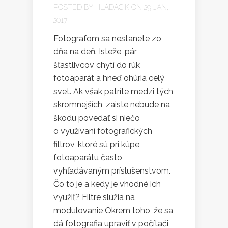
POSTED BY
HLADACIK
ON 29 JAN,
2017
Fotografom sa nestanete zo
dňa na deň. Isteže, pár
šťastlivcov chytí do rúk
fotoaparát a hneď ohúria celý
svet. Ak však patríte medzi tých
skromnejších, zaiste nebude na
škodu povedať si niečo
o využívaní fotografických
filtrov, ktoré sú pri kúpe
fotoaparátu často
vyhľadávaným príslušenstvom.
Čo to je a kedy je vhodné ich
využiť? Filtre slúžia na
modulovanie Okrem toho, že sa
dá fotografia upraviť v počítači