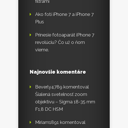
filtrami
Ako fotí iPhone 7 a iPhone 7
Plus
Prinesie fotoaparát iPhone 7
revolúciu? Čo už o ňom
vieme.
Najnovšie komentáre
Beverly4789
komentoval
Šialená svetelnosť zoom
objektívu – Sigma 18-35 mm
F1,8 DC HSM
Miriam1891
komentoval