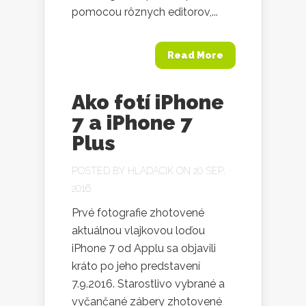
pomocou rôznych editorov,...
Read More
Ako fotí iPhone
7 a iPhone 7
Plus
POSTED BY
HLADACIK
ON 20 SEP,
2016
Prvé fotografie zhotovené
aktuálnou vlajkovou loďou
iPhone 7 od Applu sa objavili
kráto po jeho predstavení
7.9.2016. Starostlivo vybrané a
vyčančané zábery zhotovené