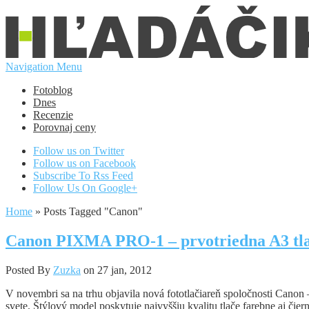
Navigation Menu
Fotoblog
Dnes
Recenzie
Porovnaj ceny
Follow us on Twitter
Follow us on Facebook
Subscribe To Rss Feed
Follow Us On Google+
Home
»
Posts Tagged
"
Canon"
Canon PIXMA PRO-1 – prvotriedna A3 tlač
Posted By
Zuzka
on 27 jan, 2012
V novembri sa na trhu objavila nová fototlačiareň spoločnosti Canon 
svete. Štýlový model poskytuje najvyššiu kvalitu tlače farebne aj č