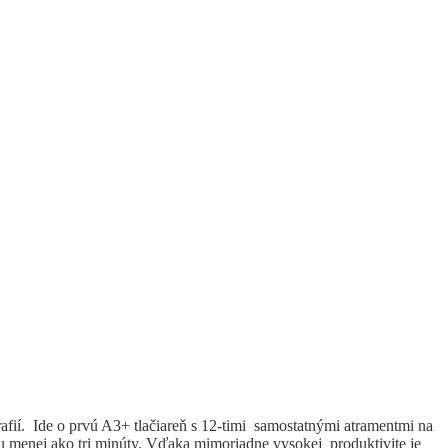
rafií. Ide o prvú A3+ tlačiareň s 12-timi samostatnými atramentmi na
nu menej ako tri minúty. Vďaka mimoriadne vysokej produktivite je