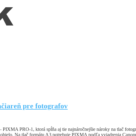
iareň pre fotografov
– PIXMA PRO-1, ktorá spĺňa aj tie najnáročnejšie nároky na tlač fotog
iernobielo. Na tlač formátu A3 potrebuje PIXMA podľa vyjadrenia Cano