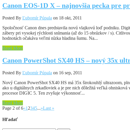
Canon EOS-1D X – najnovšia pecka pre pr
Posted By
Ľubomír Púpala
on 18 okt, 2011
Spoločnosť Canon dnes predstavila novú vlajkovú loď podniku. Di
zábery pri vysokej rýchlosti snímania (až do 15 obrázkov / s). Citl
hodnotách očakáva veľmi nízka hladina šumu. Na...
Read More
Canon PowerShot SX40 HS – nový 35x ul
Posted By
Ľubomír Púpala
on 16 sep, 2011
Nový Canon PowerShot SX40 HS má 35x širokouhlý ultrazoom, plne ma
ako u digitálnych zrkadloviek a je pre nich dôležitá veľká ohnisko
procesor DIGIC 5. Ten zvyšuje výkonnosť...
Read More
Page 2 of 6
«
1
2
3
4
5
...
»
Last »
Hľadať