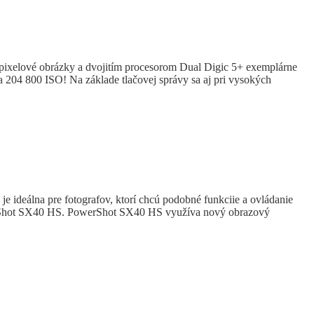
ixelové obrázky a dvojitím procesorom Dual Digic 5+ exemplárne
a 204 800 ISO! Na základe tlačovej správy sa aj pri vysokých
ideálna pre fotografov, ktorí chcú podobné funkciie a ovládanie
 PowerShot SX40 HS. PowerShot SX40 HS využíva nový obrazový