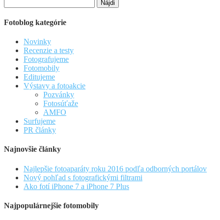
Hľadať:
Fotoblog kategórie
Novinky
Recenzie a testy
Fotografujeme
Fotomobily
Editujeme
Výstavy a fotoakcie
Pozvánky
Fotosúťaže
AMFO
Surfujeme
PR články
Najnovšie články
Najlepšie fotoaparáty roku 2016 podľa odborných portálov
Nový pohľad s fotografickými filtrami
Ako fotí iPhone 7 a iPhone 7 Plus
Najpopulárnejšie fotomobily