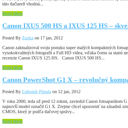
táto tlačiareň vhodná...
Read More
Canon IXUS 500 HS a IXUS 125 HS – skvel
Posted By
Zuzka
on 17 jan, 2012
Canon zaktualizoval svoju ponuku super malých kompaktných fot
vysokokvalitných fotografií a Full HD videa, vďaka čomu sa stanú neo
recenzie Canon IXUS 125 HS. Canon IXUS 500 HS...
Read More
Canon PowerShot G1 X – revolučný kompa
Posted By
Ľubomír Púpala
on 12 jan, 2012
V roku 2000, teda už pred 12 rokmi, zaviedol Canon fotoaparátom G
najnovší model označil G1 X. Zrejme chcel upozorniť na zásadnú zmen
CMOS, ktorý je podľa tlačovej správy...
Read More