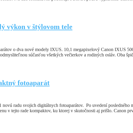
ý výkon v štýlovom tele
oaparátov o dva nové modely IXUS. 10,1 megapixelový Canon IXUS 5
dmysliteľnou súčasťou všetkých večierkov a rodiných osláv. Oba špičko
ktný fotoaparát
1 novú radu svojich digitálnych fotoaparátov. Po uvedení posledného 
u v tejto rade kompaktov, ku ktorej v skutočnosti aj prišlo. Canon p