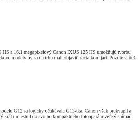
00 HS a 16,1 megapixelový Canon IXUS 125 HS umožňujú tvorbu
vé modely by sa na trhu mali objaviť začiatkom jari. Pozrite si tiež
modelu G12 sa logicky očakávala G13-tka. Canon však prekvapil a
rvý krát umiestnil do svojho kompaktného fotoaparátu veľký snímač