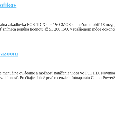
ofíkov
gitálna zrkadlovka EOS-1D X dokáže CMOS snímačom urobiť 18 megap
ivosť snímača ponúka hodnotu až 51 200 ISO, v rozšírenom móde dokonc
trazoom
nuálne ovládanie a možnosť natáčania videa vo Full HD. Novinka je 
vá vzdialenosť. Prečítajte si tiež prvé recenzie k fotoaparátu Canon