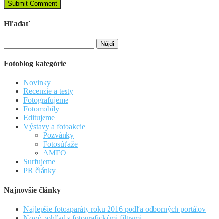
Hľadať
Hľadať:
Fotoblog kategórie
Novinky
Recenzie a testy
Fotografujeme
Fotomobily
Editujeme
Výstavy a fotoakcie
Pozvánky
Fotosúťaže
AMFO
Surfujeme
PR články
Najnovšie články
Najlepšie fotoaparáty roku 2016 podľa odborných portálov
Nový pohľad s fotografickými filtrami