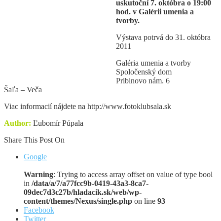
uskutoční 7. októbra o 19:00
hod. v Galérii umenia a
tvorby.
Výstava potrvá do 31. októbra
2011
Galéria umenia a tvorby
Spoločenský dom
Pribinovo nám. 6
Šaľa – Veča
Viac informacií nájdete na http://www.fotoklubsala.sk
Author:
Ľubomír Púpala
Share This Post On
Google
Warning
: Trying to access array offset on value of type bool
in
/data/a/7/a77fcc9b-0419-43a3-8ca7-
09dec7d3c27b/hladacik.sk/web/wp-
content/themes/Nexus/single.php
on line
93
Facebook
Twitter