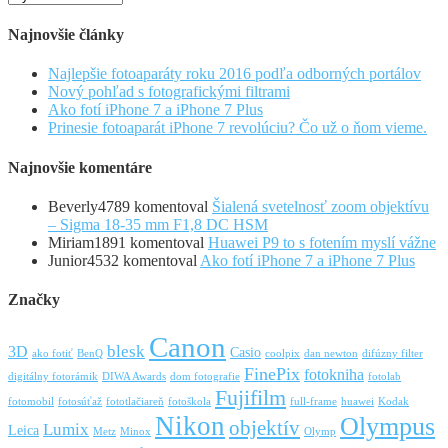
Najnovšie články
Najlepšie fotoaparáty roku 2016 podľa odborných portálov
Nový pohľad s fotografickými filtrami
Ako fotí iPhone 7 a iPhone 7 Plus
Prinesie fotoaparát iPhone 7 revolúciu? Čo už o ňom vieme.
Najnovšie komentáre
Beverly4789
komentoval
Šialená svetelnosť zoom objektívu
– Sigma 18-35 mm F1,8 DC HSM
Miriam1891
komentoval
Huawei P9 to s fotením myslí vážne
Junior4532
komentoval
Ako fotí iPhone 7 a iPhone 7 Plus
Značky
Canon
blesk
3D
Casio
ako fotiť
BenQ
coolpix
dan newton
difúzny filter
FinePix
fotokniha
digitálny fotorámik
DIWA Awards
dom fotografie
fotolab
Fujifilm
fotomobil
fotosúťaž
fototlačiareň
fotoškola
full-frame
huawei
Kodak
Nikon
Olympus
objektív
Lumix
Leica
Metz
Minox
Olymp