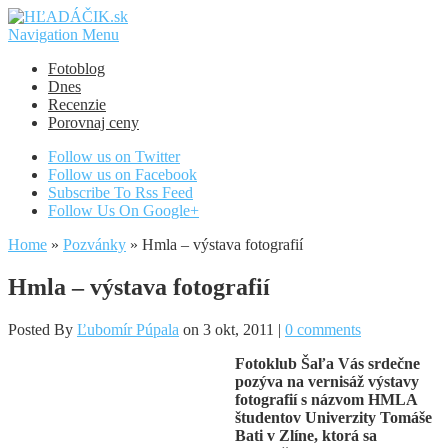
Navigation Menu
Fotoblog
Dnes
Recenzie
Porovnaj ceny
Follow us on Twitter
Follow us on Facebook
Subscribe To Rss Feed
Follow Us On Google+
Home
»
Pozvánky
»
Hmla – výstava fotografií
Hmla – výstava fotografií
Posted By
Ľubomír Púpala
on 3 okt, 2011 |
0 comments
Fotoklub Šaľa Vás srdečne
pozýva na vernisáž výstavy
fotografií s názvom HMLA
študentov Univerzity Tomáše
Bati v Zlíne, ktorá sa